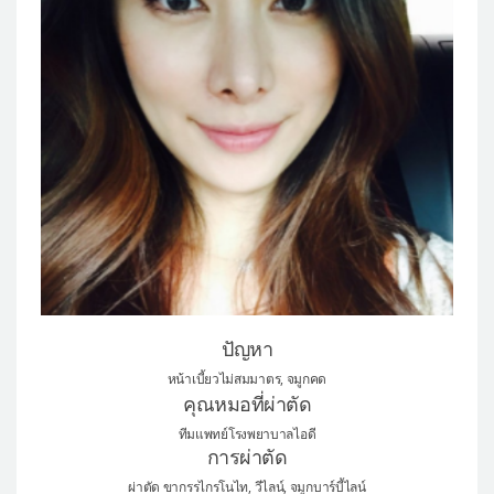
แผนกผิวหนัง
แผนกศัลยกรรมจุดซ่อนเร้น
เครื่องสำอาง
let-me-in
แนะนำโรงพยาบาลไอดี
ศัลยกรรมอย่างปลอดภัย
ปรึกษาทางออนไลน์
Real Selfie Review
ปัญหา
หน้าเบี้ยวไม่สมมาตร, จมูกคด
คุณหมอที่ผ่าตัด
ทีมแพทย์โรงพยาบาลไอดี
การผ่าตัด
ผ่าตัด ขากรรไกรโนไท, วีไลน์, จมูกบาร์บี้ไลน์