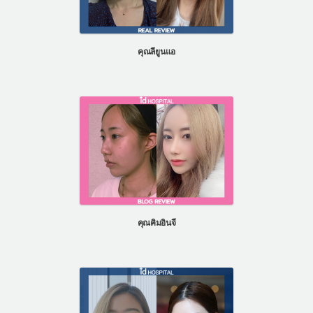
คุณลียูนแอ
คุณคิมอินจี