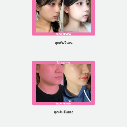
คุณคิมจีวอน
คุณคิมอึนยอง