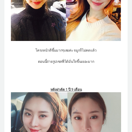
โครงหน้าดีขึ้นมากๆเลยค่ะ จมูกก็ไม่คดแล้ว
ตอนนี้ถ่ายรูปเซลฟี่ได้มั่นใจขึ้นเยอะมาก
หลังผ่าตัด 1 ปี 9 เดือน