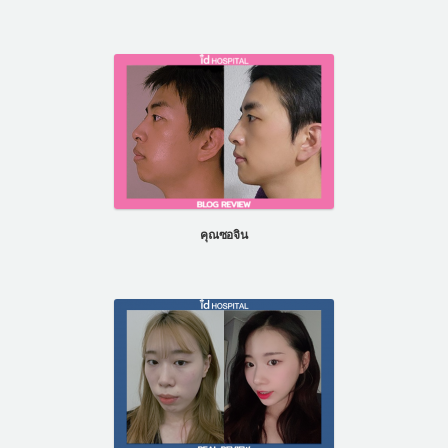
คุณซอจิน