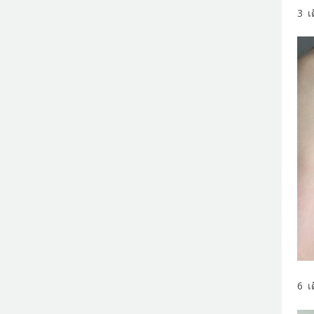
3 เ
6 เ