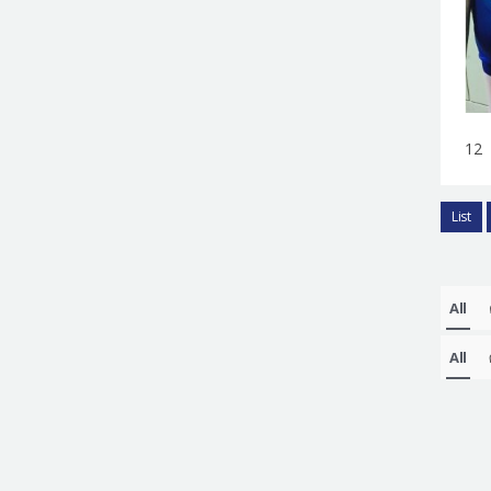
12 
List
All
All