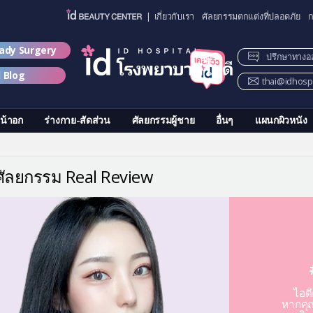
| เกี่ยวกับเรา
ศัลยกรรมตกแต่งที่ปลอดภัย
ก
lady Surgery
ปรึกษาทางอ
d Blog
thai@idhospi
น้าอก
ร่างกาย-สัดส่วน
ศัลยกรรมผู้ชาย
อื่นๆ
แผนกผิวหนัง
วศัลยกรรม Real Review
ไอด
หากคุณ