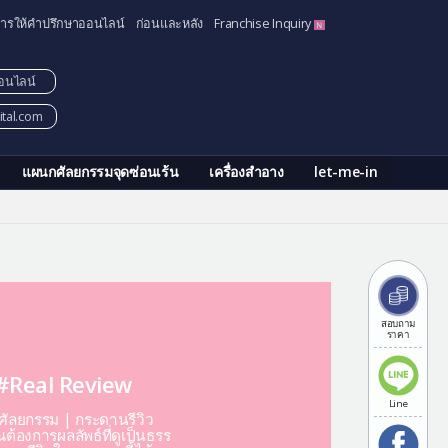
ารให้คำปรึกษาออนไลน์
ก่อนและหลัง
Franchise Inquiry
อนไลน์
tal.com
แผนกศัลยกรรมจุดซ่อนเร้น
เครื่องสำอาง
let-me-in
สอบถาม
ราคา
#Real Review
Line
ีศัลยกรรม | กระดานรีวิว
ต้องการผลลัพธ์ที่ดูเป็นธรร