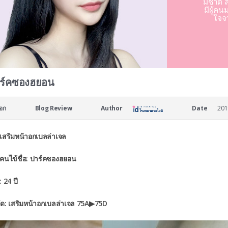
มชาติ ล
มีผู้คน
ใจจ
ร์คซองฮยอน
อก
Blog Review
Author
Date
201
ิวเสริมหน้าอกเบลล่าเจล
คนไข้ชื่อ: ปาร์คซองฮยอน
: 24 ปี
ตัด: เสริมหน้าอกเบลล่าเจล 75A▶75D