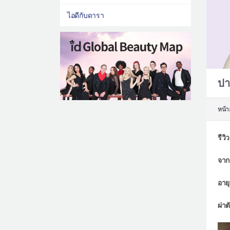
ไอดีกับดารา
ปา
หน้า
รีว
จาก
อายุ
ผ่า