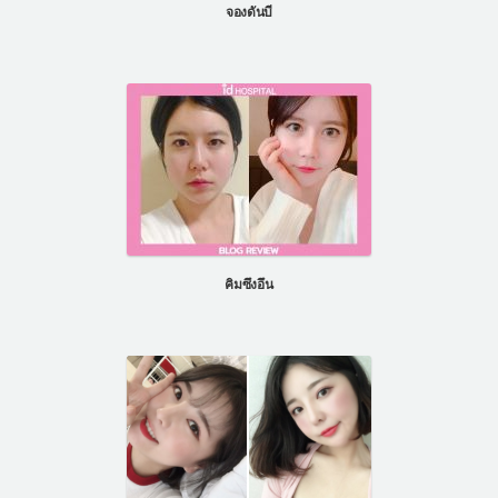
จองดันบี
คิมซึงอึน