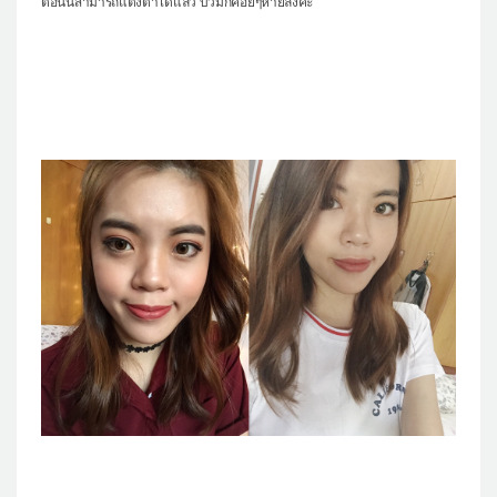
ตอนนี้สามารถแต่งตาได้แล้ว บวมก็ค่อยๆหายลงค่ะ