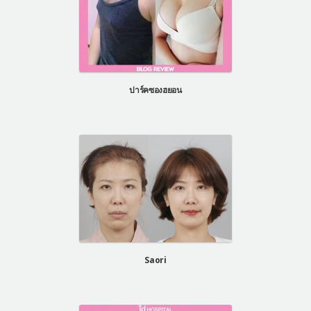
ปาร์คซองฮยอน
Saori