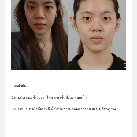
แผนกผิวหนัง
แผนกศัลยกรรมจุดซ่อนเร้น
เครื่องสำอาง
let-me-in
แนะนำโรงพยาบาลไอดี
ศัลยกรรมอย่างปลอดภัย
ปรึกษาทางออนไลน์
Real Selfie Review
ก่อนผ่าตัด
ฉันไม่มีตาสองชั้น อยากได้ตาสองชั้นตั้งแต่ตอนเด็ก
มาโรงพยาบาลไอดีเกาหลีเพื่อได้รับการผ่าตัดตาสองชั้นและแก้ตาดูง่วง