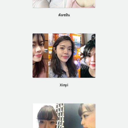
คังเซมิน
Xinyi