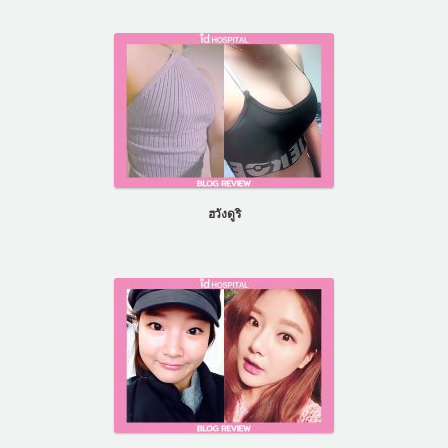
ฮวังดูริ