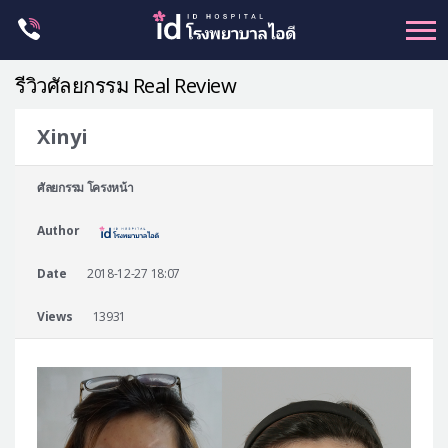
Skip
to
content
รีวิวศัลยกรรม Real Review
Xinyi
ศัลยกรรม โครงหน้า
ศัลยกรรม โครงหน้า
ขากรรไกร
Author
จมูก
ตา
Date
2018-12-27 18:07
ชะลอวัย
Views
13931
หน้าอก
ร่างกาย-สัดส่วน
ศัลยกรรมผู้ชาย
อื่นๆ