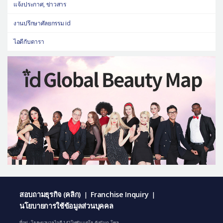
แจ้งประกาศ, ข่าวสาร
งานปรึกษาศัลยกรรม id
ไอดีกับดารา
สอบถามธุรกิจ (คลิก)
Franchise Inquiry
|
|
นโยบายการใช้ข้อมูลส่วนบุคคล
ที่อยู่ : โรงพยาบาลไอดี 142 โทซันแดโร, คังนัมกู, โซล