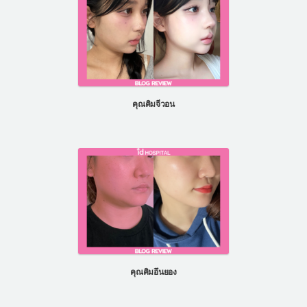
คุณคิมจีวอน
คุณคิมอึนยอง