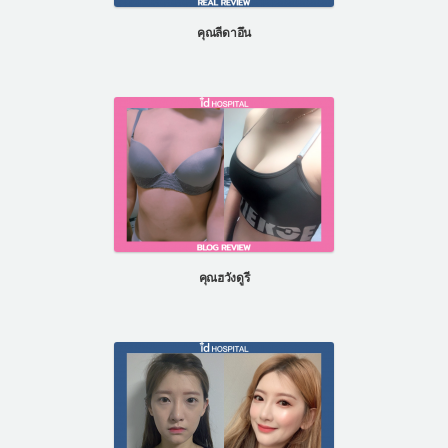
คุณลีดาอึน
คุณฮวังดูรี