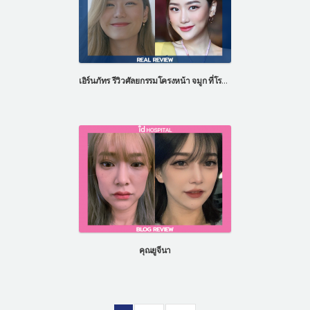
เอิร์นภัทร รีวิวศัลยกรรมโครงหน้า จมูก ที่โรงพยาบาลไอดี ประเทศเกาหลี
คุณยูจีนา