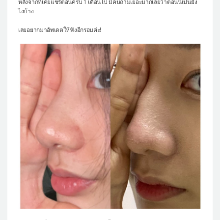
หลังจากที่เคยแชร์ตอนครบ 1 เดือนไป มีคนถามเยอะมากเลยว่าตอนนี้เป็นยัง
ไงบ้าง
แผนกผิวหนัง
เลยอยากมาอัพเดตให้ฟังอีกรอบค่ะ!
แผนกศัลยกรรมจุดซ่อนเร้น
เครื่องสำอาง
let-me-in
แนะนำโรงพยาบาลไอดี
ศัลยกรรมอย่างปลอดภัย
ปรึกษาทางออนไลน์
Real Selfie Review