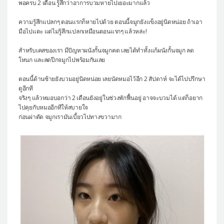
พอครบ 2 เดือน รู้สึกว่าอาการบวมหายไปเยอะมากแล้ว
ความรู้สึกแปลกๆ ตอนแรกก็หายไปด้วย ตอนนี้จมูกยังแข็งอยู่นิดหน่อย ถ้าเอา
มือไปแตะ แต่ไม่รู้สึกแปลกเหมือนตอนแรกๆ แล้วหล่ะ!
สำหรับเคสของเรา มีปัญหาผนังกั้นจมูกคด เลยได้ทำทั้งแก้ผนังกั้นจมูก ลด
โหนก และลดปีกจมูกไปพร้อมกันเลย
ตอนนี้ด้านซ้ายยังบวมอยู่นิดหน่อย เลยนัดหมอไว้อีก 2 สัปดาห์ จะได้ไปปรึกษา
ดูอีกที
จริงๆ แล้วหมอบอกว่า 2 เดือนยังอยู่ในช่วงพักฟื้นอยู่ อาจจะบวมได้ แต่ก็อยาก
ไปคุยกับหมออีกทีให้สบายใจ
ก่อนผ่าตัด จมูกเรามันเบี้ยวไปทางขวามาก