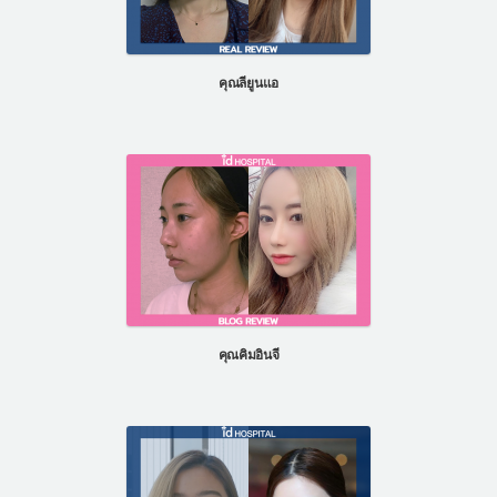
คุณลียูนแอ
คุณคิมอินจี