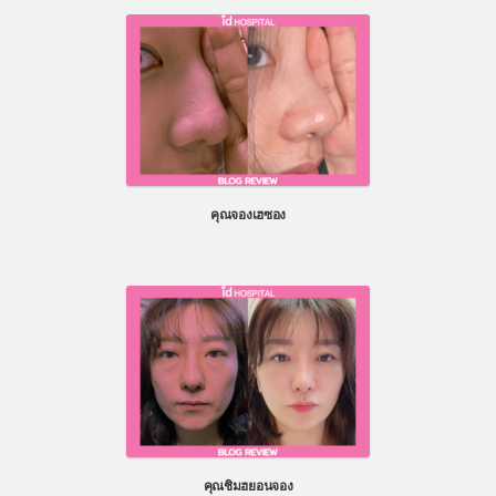
คุณจองเฮซอง
คุณชิมฮยอนจอง