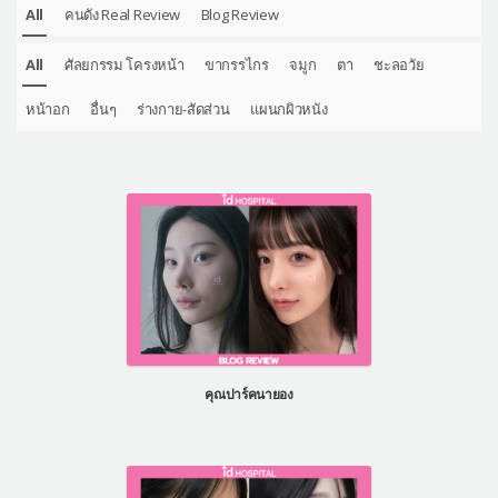
All
คนดัง Real Review
Blog Review
All
ศัลยกรรม โครงหน้า
ขากรรไกร
จมูก
ตา
ชะลอวัย
หน้าอก
อื่นๆ
ร่างกาย-สัดส่วน
แผนกผิวหนัง
คุณปาร์คนายอง