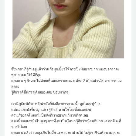
ซึ่งทุกคนก็รู้กันอยู่แล้วว่าแก้จมูกเบี้ยวให้ตรงเป๊ะมันยากมาก หมอบอกว่าจะ
พยายามแก้ให้ดีที่สุด
ตอนแรกๆ ยังมองไม่ค่อยเห็นผลเพราะบวม แต่พอ 2 เดือนผ่านไป อาการบวม
ลดลง
รู้สึกว่าดีขึ้นกว่าเดิมเยอะเลย ชอบมากๆ!
เรามีภูมิแพ้ด้วย หลังผ่าตัดก็ยังมีอาการจาม น้ำมูกไหลอยู่บ้าง
แต่พอแก้ผนังกั้นจมูกแล้ว รู้สึกว่าหายใจโล่งขึ้นเยอะเลย
ส่วนเรื่องลดโหนกนี่ เป็นสิ่งที่เราอยากแก้มากที่สุดเลย
ตอนนี้ชอบเอามือไปลูบๆ ตรงที่เคยเป็นโหนก รู้สึกว่าเนียนดีมาก แปลกดีนะที่
หายไปเลย
ตอนแรกกลัวว่าจะสูงเกินไปมั้ย แต่พอเวลาผ่านไป ไม่รู้เราชินหรือบวมยุบลง