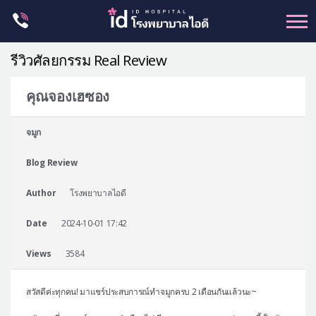
Skip
to
content
รีวิวศัลยกรรม Real Review
คุณจองเฮซอง
ศัลยกรรม โครงหน้า
จมูก
ขากรรไกร
Blog Review
จมูก
ตา
Author
โรงพยาบาลไอดี
ชะลอวัย
Date
2024-10-01 17:42
หน้าอก
Views
3584
ร่างกาย-สัดส่วน
ศัลยกรรมผู้ชาย
สวัสดีค่ะทุกคน! มาแชร์ประสบการณ์ทำจมูกครบ 2 เดือนกันแล้วนะ~
อื่นๆ