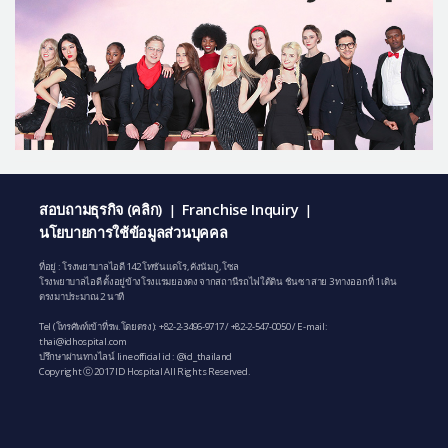
สอบถามธุรกิจ (คลิก)
Franchise Inquiry
|
|
นโยบายการใช้ข้อมูลส่วนบุคคล
ที่อยู่ : โรงพยาบาลไอดี 142 โทซันแดโร, คังนัมกู, โซล
โรงพยาบาลไอดี ตั้งอยู่ข้างโรงแรมยองดง จากสถานีรถไฟใต้ดิน ชินซา สาย 3 ทางออกที่ 1 เดิน
ตรงมาประมาณ 2 นาที
Tel (โทรศัพท์เข้าที่รพ.โดยตรง):
+82-2-3496-9717
/
+82-2-547-0050
/ E-mail:
thai@idhospital.com
ปรึกษาผ่านทางไลน์ line official id : @id_thailand
Copyright ⓒ 2017 ID Hospital All Rights Reserved.