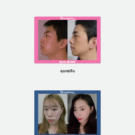
คุณซอจิน