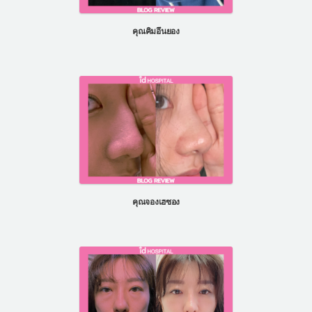
คุณคิมอึนยอง
คุณจองเฮซอง