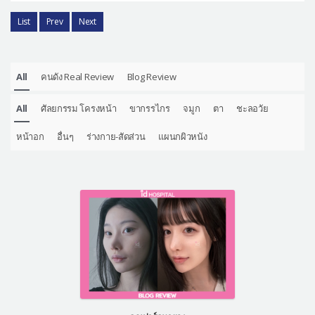
List
Prev
Next
All
คนดัง Real Review
Blog Review
All
ศัลยกรรม โครงหน้า
ขากรรไกร
จมูก
ตา
ชะลอวัย
หน้าอก
อื่นๆ
ร่างกาย-สัดส่วน
แผนกผิวหนัง