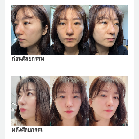
แผนกผิวหนัง
แผนกศัลยกรรมจุดซ่อนเร้น
เครื่องสำอาง
let-me-in
แนะนำโรงพยาบาลไอดี
ก่อนศัลยกรรม
ศัลยกรรมอย่างปลอดภัย
.
ปรึกษาทางออนไลน์
Real Selfie Review
หลังศัลยกรรม
.