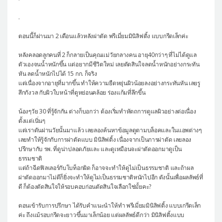
.
ตอนนี้ก็ผ่านมา 2 เดือนแล้วหลังผ่าตัด พรีเมี่ยมมินิลิฟติ้ง แบบกรีดเล็กค่ะ
หลังคลอดลูกคนที่ 2 ก็กลายเป็นคุณแม่วัยกลางคน อายุ40กว่าๆ ที่ไม่ได้ดูแล
ตัวเองจนน้ำหนักขึ้น แต่อยากมีชีวิตใหม่ เลยตัดสินใจลดน้ำหนักอย่างกระทัน
หัน ลดน้ำหนักไปได้ 15 กก. ก็จริง
แต่เนื่องจากอายุที่มากขึ้น ทำให้ความยืดหยุ่นผิวน้อยลงอย่างกระทันหัน เลยรู
สึกกังวล กับผิวใบหน้าที่ดูหย่อนคล้อย ร่องแก้มที่ลึกขึ้น
น้องๆวัย 30 ที่รู้จักกัน ต่างก็บอกว่า ต้องเริ่มทำหัตถการดูแลผิวอย่างต่อเนื่อง
ตั้งแต่เนิ่นๆ
แต่เราดันผ่านวัยนั้นมาแล้ว เลยลองค้นหาข้อมูลดูตามบล็อคและในแอพต่างๆ
เลยทำให้รู้จักกับการผ่าตัดแบบ มินิลิฟติ้ง เนื่องจากเป็นการผ่าตัด เลยลอง
ปรึกษากับ รพ. ที่ดูน่าปลอดภัยและ และดูเหมือนจะผ่าตัดออกมาดูเป็น
ธรรมชาติ
แต่ถ้าฉีดฟิลเลอร์กับโบท็อกผิด ก็อาจจะทำให้ดูไม่เป็นธรรมชาติ และถ้าผล
ผ่าตัดออกมาไม่ดีก็ยิ่งจะทำให้ดูไม่เป็นธรรมชาติหนักไปอีก ดังนั้นเพื่อผลลัพธ์ที่
ดี ก็ต้องตัดสินใจให้รอบคอบก่อนตัดสินใจเลือกใช่มั้ยคะ?
ตอนเข้ารับการปรึกษา ได้รับคำแนะนำให้ทำ พรีเมี่ยมมินิลิฟติ้ง แบบเกรีดเล็ก
ค่ะ ถึงแม้รอบกรีดจะยาวขึ้นมาเล็กน้อย แต่ผลลัพธ์ดีกว่า มินิลิฟติ้งแบบ