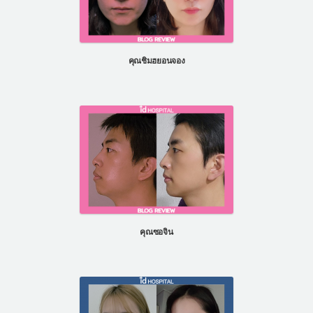
คุณชิมฮยอนจอง
คุณซอจิน