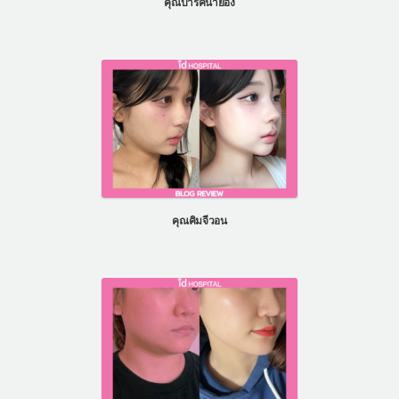
คุณปาร์คนายอง
คุณคิมจีวอน