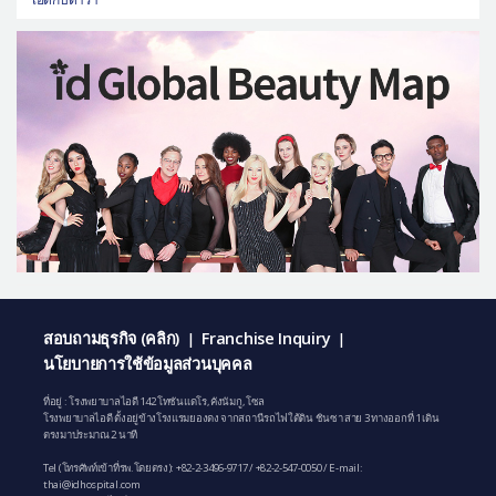
สอบถามธุรกิจ (คลิก)
Franchise Inquiry
|
|
นโยบายการใช้ข้อมูลส่วนบุคคล
ที่อยู่ : โรงพยาบาลไอดี 142 โทซันแดโร, คังนัมกู, โซล
โรงพยาบาลไอดี ตั้งอยู่ข้างโรงแรมยองดง จากสถานีรถไฟใต้ดิน ชินซา สาย 3 ทางออกที่ 1 เดิน
ตรงมาประมาณ 2 นาที
Tel (โทรศัพท์เข้าที่รพ.โดยตรง):
+82-2-3496-9717
/
+82-2-547-0050
/ E-mail:
thai@idhospital.com