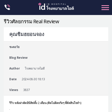
Skip
to
content
รีวิวศัลยกรรม Real Review
คุณชิมฮยอนจอง
ศัลยกรรม โครงหน้า
ชะลอวัย
ขากรรไกร
Blog Review
จมูก
ตา
Author
โรงพยาบาลไอดี
ชะลอวัย
Date
2024-08-30 18:13
หน้าอก
Views
3837
ร่างกาย-สัดส่วน
ศัลยกรรมผู้ชาย
รีวิว หลังผ่าตัดมินิลิฟติ้ง 2 เดือน (คิดไม่ผิดจริงๆ ที่ตัดสินใจทำ)
.
อื่นๆ