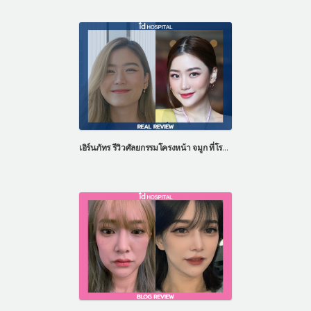
เอิร์นภัทร รีวิวศัลยกรรมโครงหน้า จมูก ที่โรงพยาบาลไอดี ประเทศเกาหลี