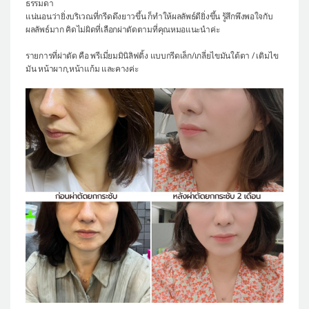
ธรรมดา
แน่นอนว่ายิ่งบริเวณที่กรีดดึงยาวขึ้น ก็ทำให้ผลลัพธ์ดียิ่งขึ้น รู้สึกพึงพอใจกับ
ผลลัพธ์มาก คิดไม่ผิดที่เลือกผ่าตัดตามที่คุณหมอแนะนำค่ะ
รายการที่ผ่าตัด คือ พรีเมี่ยมมินิลิฟติ้ง แบบกรีดเล็ก/เกลี่ยไขมันใต้ตา / เติมไข
มัน หน้าผาก,หน้าแก้ม และคางค่ะ