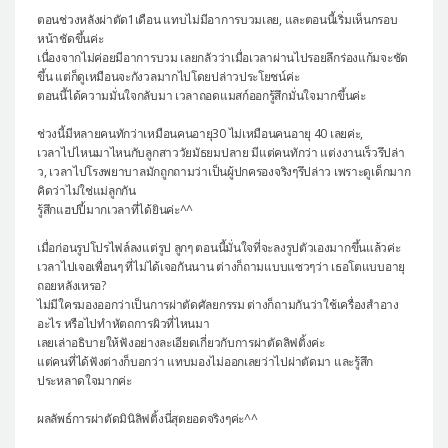
ตอนช่วงหลังผ่าตัด1เดือน แทบไม่มีอาการบวมเลย, และตอนนี้เริ่มเห็นกรอบ
หน้าชัดขึ้นค่ะ
เนื่องจากไม่ค่อยมีอาการบวม เลยกลัวว่าเมื่อเวลาผ่านไปรอยลึกร่องแก้มจะชัด
ขึ้น แต่ก็ดูเหมือนจะกังวลมากไปโดยปล่าวประโยชน์ค่ะ
ตอนนี้ได้ความมั่นใจกลับมา เวลาถอดแมสก์ออกรู้สึกมั่นใจมากขึ้นค่ะ
ช่วงนี้มีหลายคนทักว่าเหมือนคนอายุ30 ไม่เหมือนคนอายุ 40 เลยค่ะ,
เวลาไปไหนมาไหนกับลูกสาววัยมัธยมปลาย มีแต่คนทักว่า แต่งงานเร็วรึปล่า
ว, เวลาไปโรงพยาบาลมักถูกถามว่าเป็นผู้ปกครองจริงๆรึปล่าว เพราะดูเด็กมาก
คิดว่าไม่ใช่แม่ลูกกัน
รู้สึกแฮปปี้มากเวลาที่ได้ยินค่ะ^^
เมื่อก่อนรูปโปรไฟล์ลงแต่รูป ลูกๆ ตอนนี้มั่นใจที่จะลงรูปตัวเองมากขึ้นแล้วค่ะ
เวลาไปเจอเพื่อนๆ ที่ไม่ได้เจอกันนาน ต่างก็ถามแบบแซวๆว่า เธอโตแบบอายุ
ถอยหลังเหรอ?
ไม่มีใครมองออกว่าเป็นการผ่าตัดศัลยกรรม ต่างก็ถามกันว่าใช้เครื่องสำอาง
อะไร หรือไปทำหัตถการผิวที่ไหนมา
เลยเล่าอธิบายให้ฟังอย่างละเอียดเกี่ยวกับการผ่าตัดลิฟติ้งค่ะ
แต่คนที่ได้ฟังต่างก็บอกว่า แทบมองไม่ออกเลยว่าไปผ่าตัดมา และรู้สึก
ประหลาดใจมากค่ะ
ผลลัพธ์การผ่าตัดมินิลิฟติ้งนี่สุดยอดจริงๆค่ะ^^