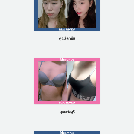
คุณลีดาอึน
คุณฮวังดูรี