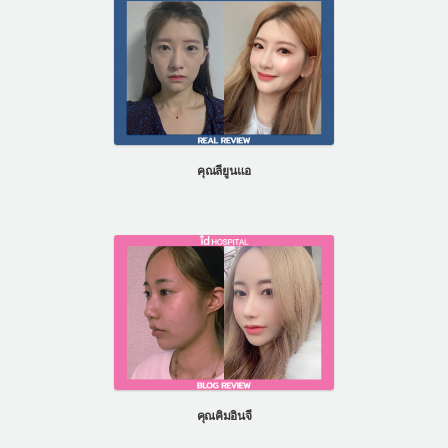
คุณลียูนแอ
คุณคิมอินจี