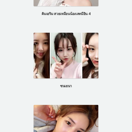
แผนกผิวหนัง
คิมเยริม สวยเหมือนน้องเลทมีอิน 4
แผนกศัลยกรรมจุดซ่อนเร้น
เครื่องสำอาง
let-me-in
แนะนำโรงพยาบาลไอดี
ศัลยกรรมอย่างปลอดภัย
ปรึกษาทางออนไลน์
Real Selfie Review
ซนเยนา