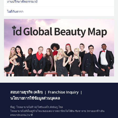
งานปรึกษาศัลยกรรม id
ไอดีกับดารา
สอบถามธุรกิจ (คลิก)
Franchise Inquiry
|
|
นโยบายการใช้ข้อมูลส่วนบุคคล
ที่อยู่ : โรงพยาบาลไอดี 142 โทซันแดโร, คังนัมกู, โซล
โรงพยาบาลไอดี ตั้งอยู่ข้างโรงแรมยองดง จากสถานีรถไฟใต้ดิน ชินซา สาย 3 ทางออกที่ 1 เดิน
ตรงมาประมาณ 2 นาที