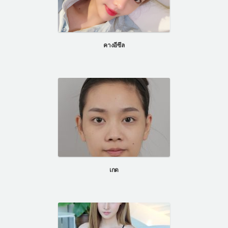
คางอีซึล
เกด