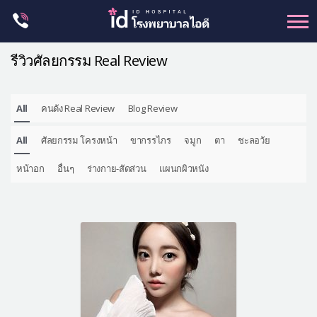
Skip
to
content
รีวิวศัลยกรรม Real Review
All
คนดัง Real Review
Blog Review
ศัลยกรรม โครงหน้า
All
ศัลยกรรม โครงหน้า
ขากรรไกร
จมูก
ตา
ชะลอวัย
ขากรรไกร
จมูก
หน้าอก
อื่นๆ
ร่างกาย-สัดส่วน
แผนกผิวหนัง
ตา
ชะลอวัย
หน้าอก
ร่างกาย-สัดส่วน
ศัลยกรรมผู้ชาย
อื่นๆ