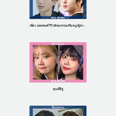
เพียว ณพลพงศ์ รีวิวศัลยกรรมเสริมจมูกผู้ชาย ที่โรงพยาบาลไอดี ประเทศเกาหลี
คุณลีจีซู