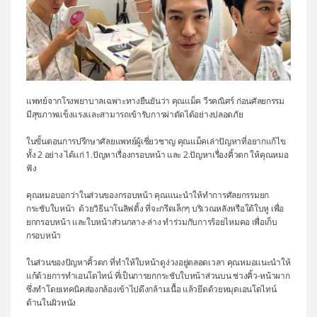
แพทย์จากโรงพยาบาลเฉพาะทางยืนยันว่า คุณแม็ค วีรคณิศร์ ก่อนศัลยกรรม
มีสุขภาพแข็งแรงและสามารถเข้ารับการผ่าตัดได้อย่างปลอดภัย
ในขั้นตอนการปรึกษาศัลยแพทย์ผู้เชี่ยวชาญ คุณแม็คเล่าปัญหาที่อยากแก้ไข
ทั้ง 2 อย่าง ได้แก่ 1.ปัญหาเรื่องกรอบหน้า และ 2.ปัญหาเรื่องคิ้วตก ให้คุณหมอ
ฟัง
คุณหมอบอกว่าในส่วนของกรอบหน้า คุณแนะนำให้ทำการศัลยกรรมยก
กระชับใบหน้า ด้วยวิธีนาโนลิฟติ้ง ที่จะกรีดเล็กๆ บริเวณหลังหรือใต้ใบหู เพื่อ
ยกกรอบหน้า และใบหน้าส่วนกลาง-ล่าง ทำร่วมกับการร้อยไหมคอ เพื่อเก็บ
กรอบหน้า
ในส่วนของปัญหาคิ้วตก ที่ทำให้ใบหน้าดูง่วงอยู่ตลอดเวลา คุณหมอแนะนำให้
แก้ด้วยการทำเอนโดไทน์ ที่เป็นการยกกระชับใบหน้าส่วนบน ช่วงคิ้ว-หน้าผาก
ซึ่งทำโดยเทคนิคส่องกล้องเข้าไปดึงกล้ามเนื้อ แล้วยึดด้วยหมุดเอนโดไทน์
ด้านในผิวหนัง