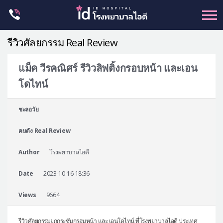
Skip
to
content
รีวิวศัลยกรรม Real Review
แม็ค วีรคณิศร์ รีวิวลิฟติ้งกรอบหน้า และเอน
โดไทน์
ศัลยกรรม โครงหน้า
ขากรรไกร
ชะลอวัย
จมูก
คนดัง Real Review
ตา
Author
โรงพยาบาลไอดี
ชะลอวัย
หน้าอก
Date
2023-10-16 18:36
ร่างกาย-สัดส่วน
Views
9664
ศัลยกรรมผู้ชาย
อื่นๆ
รีวิวศัลยกรรมยกกระชับกรอบหน้า และ เอนโดไทน์ ที่โรงพยาบาลไอดี ประเทศ