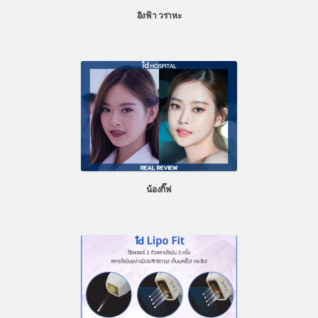
อิงฟ้า วราหะ
น้องกิ๊ฟ