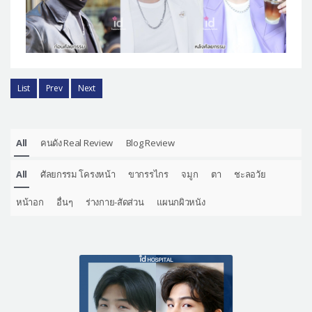
List
Prev
Next
All
คนดัง Real Review
Blog Review
All
ศัลยกรรม โครงหน้า
ขากรรไกร
จมูก
ตา
ชะลอวัย
หน้าอก
อื่นๆ
ร่างกาย-สัดส่วน
แผนกผิวหนัง