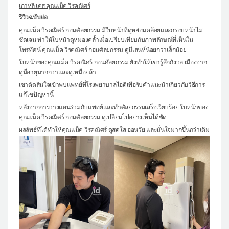
เกาหลี เคส คุณแม็ค วีรคณิศร์
แผนกผิวหนัง
รีวิวฉบับย่อ
คุณแม็ค วีรคณิศร์ ก่อนศัลยกรรม มีใบหน้าที่ดูหย่อนคล้อยและกรอบหน้าไม่
แผนกศัลยกรรมจุดซ่อนเร้น
ชัดเจน ทำให้ใบหน้าดูหมองคล้ำเมื่อเปรียบเทียบกับภาพลักษณ์ที่เห็นใน
โทรทัศน์ คุณแม็ค วีรคณิศร์ ก่อนศัลยกรรม ดูมีเสน่ห์น้อยกว่าเล็กน้อย
เครื่องสำอาง
ใบหน้าของคุณแม็ค วีรคณิศร์ ก่อนศัลยกรรม ยังทำให้เขารู้สึกกังวล เนื่องจาก
let-me-in
ดูมีอายุมากกว่าและดูเหนื่อยล้า
เขาตัดสินใจเข้าพบแพทย์ที่โรงพยาบาลไอดีเพื่อรับคำแนะนำเกี่ยวกับวิธีการ
แนะนำโรงพยาบาลไอดี
แก้ไขปัญหานี้
ศัลยกรรมอย่างปลอดภัย
หลังจากการวางแผนร่วมกับแพทย์และทำศัลยกรรมเสร็จเรียบร้อย ใบหน้าของ
คุณแม็ค วีรคณิศร์ ก่อนศัลยกรรม ดูเปลี่ยนไปอย่างเห็นได้ชัด
ปรึกษาทางออนไลน์
ผลลัพธ์ที่ได้ทำให้คุณแม็ค วีรคณิศร์ ดูสดใส อ่อนวัย และมั่นใจมากขึ้นกว่าเดิม
Real Selfie Review