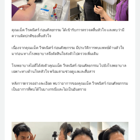
คุณแม็ค วีรคณิศร์ ก่อนศัลยกรรม ได้เข้ารับการตรวจคลื่นหัวใจ และพบว่ามี
ความผิดปกติของลิ้นหัวใจ
เนื่องจากคุณแม็ค วีรคณิศร์ ก่อนศัลยกรรม มีประวัติการพบแพทย์ด้านหัวใจ
มาก่อน ทางโรงพยาบาลจึงตัดสินใจส่งตัวไปตรวจเพิ่มเติม
โรงพยาบาลไอดีได้ส่งตัวคุณแม็ค วีรคณิศร์ ก่อนศัลยกรรม ไปยังโรงพยาบาล
เฉพาะทางด้านโรคหัวใจ พร้อมล่ามช่วยดูแลและสื่อสาร
หลังการตรวจอย่างละเอียด พบว่าอาการของคุณแม็ค วีรคณิศร์ ก่อนศัลยกรรม
เป็นอาการที่พบได้ในบางกรณีและไม่เป็นอันตราย