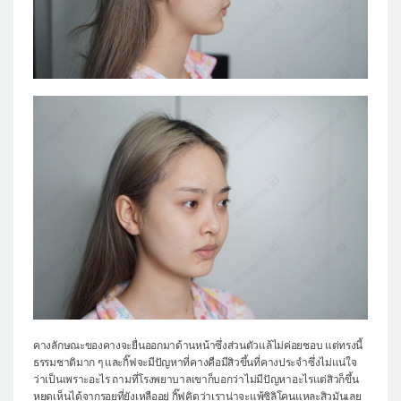
คางลักษณะของคางจะยื่นออกมาด้านหน้าซึ่งส่วนตัวแล้ไม่ค่อยชอบ แต่ทรงนี้
ธรรมชาติมาก ๆ และกิ๊ฟจะมีปัญหาที่คางคือมีสิวขึ้นที่คางประจำซึ่งไม่แน่ใจ
ว่าเป็นเพราะอะไร ถามที่โรงพยาบาลเขาก็บอกว่าไม่มีปัญหาอะไรแต่สิวก็ขึ้น
หยุดเห็นได้จากรอยที่ยังเหลืออยู่ กิ๊ฟคิดว่าเราน่าจะแพ้ซิลิโคนแหละสิวมันเลย