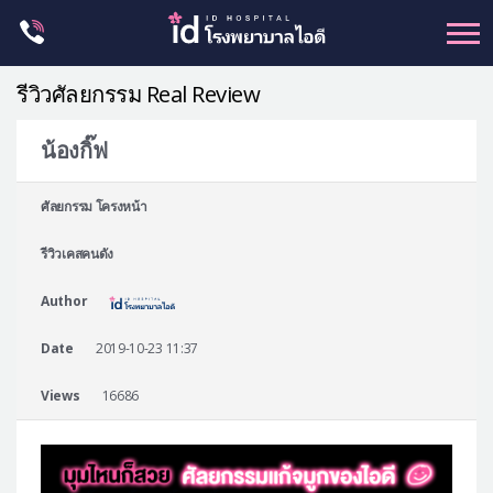
Skip
to
content
รีวิวศัลยกรรม Real Review
น้องกิ๊ฟ
ศัลยกรรม โครงหน้า
ศัลยกรรม โครงหน้า
ขากรรไกร
รีวิวเคสคนดัง
จมูก
ตา
Author
ชะลอวัย
Date
2019-10-23 11:37
หน้าอก
Views
16686
ร่างกาย-สัดส่วน
ศัลยกรรมผู้ชาย
อื่นๆ