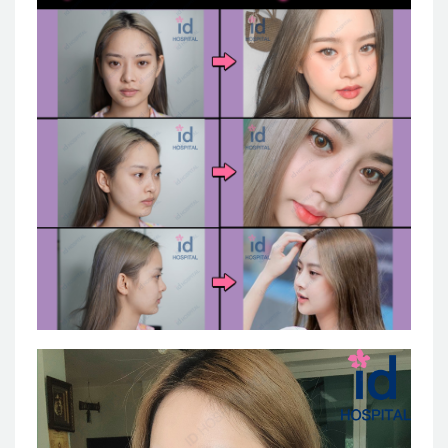
แผนกผิวหนัง
แผนกศัลยกรรมจุดซ่อนเร้น
เครื่องสำอาง
let-me-in
แนะนำโรงพยาบาลไอดี
ศัลยกรรมอย่างปลอดภัย
ปรึกษาทางออนไลน์
Real Selfie Review