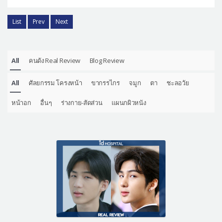
List
Prev
Next
All
คนดัง Real Review
Blog Review
All
ศัลยกรรม โครงหน้า
ขากรรไกร
จมูก
ตา
ชะลอวัย
หน้าอก
อื่นๆ
ร่างกาย-สัดส่วน
แผนกผิวหนัง