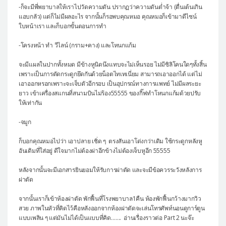
-ก็จะมีพี่พยาบาลให้เราไปวัดความดัน ปรากฏว่าความดันต่ำจ้า (ตื่นเต้นเกิน
แอบกลัว) แต่ก็ไม่มีผลอะไร จากนั้นก็รอพบคุณหมอ คุณหมอก็เข้ามาดีไซน์
ใบหน้าเรา และก็บอกขั้นตอนการทำ
-โครงหน้า ทำ วีไลน์ (กราม+คาง) และโหนกแก้ม
จะมีแผลในปากทั้งหมด มีข้างหูนิดนึงแทบจะไม่เห็นรอย ไม่มีซิลิโคนใดๆทั้งสิ้น
เพราะเป็นการตัดกระดูกยึดกันด้วยน็อตไทเทเนี่ยม สามารถเอาออกได้ แต่ไม่
เอาออกหรอกเพราะจะเจ็บตัวอีกรอบ เป็นอุปกรณ์ทางการแพทย์ ไม่มีผลระยะ
ยาว เข้าเครื่องสแกนที่สนามบินไม่ร้อง55555 ของกิ๊ฟทำโหนกแก้มด้วยปรับ
ให้เท่ากัน
-จมูก
ก็บอกคุณหมอไปว่า เอาปลาย เชิ่ด ๆ ตรงสันเอาโด่งกว่าเดิม ใช้กระดูกหลังหู
อันเดิมที่ใส่อยู่ ดีใจมากไม่ต้องผ่าอีกข้างไม่ต้องเจ็บหูอีก 55555
หลังจากนั้นจะมีเอกสารยินยอมให้รับการผ่าตัด และจะมีข้อควรระวังหลังการ
ผ่าตัด
จากนั้นเราก็เข้าห้องผ่าตัด พักฟื้นที่โรงพยาบาล1คืน ห้องพักฟื้นกว้างมากวิว
สวย ภาพในหัวที่คิดไว้คือหลังออกจากห้องผ่าตัดจะเล่นโทรศัพท์นอนดูการ์ตูน
แบบเพลิน ๆ แต่มันไม่ได้เป็นแบบที่คิด……. อ่านเรื่องราวต่อ Part 2 นะจ๊ะ