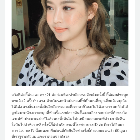
สวัสดีค่ะ กิ๊ฟนะคะ อายุ21 ค่ะ ก่อนที่จะทำศัลกรรมจัดเต็มครั้งนี้ กิ๊ฟเคยทำจมูก
มาแล้ว 2 ครั้ง กับ คาง ด้วยโครงหน้าเดิมของกิ๊ฟเป็นคนที่จมูกเล็กแล้วจมูกไม่
ได้โด่ง คางสั้น เลยตั้งสินใจศัลกรรม ผลที่ออกมาก็โอเคไม่ได้แย่มาก แต่ก็ไม่ได้
ถูกใจมากนักเพราะจมูกที่ทำครั้งแรกปลายมันสั้นและเอียง รอบสองที่ทำทรงโอ
เคแต่ทำประมาณสองปีแล้วตรงดั้งมันไม่โด่งเหมือนตอนแรกที่ทำ เลยตัดสิน
ใจบินไปทำที่เกาหลี ครั้งนี้กิ๊ฟทำศัลกรรมที่โรงพยาบาล ID ค่ะ ที่เราได้ยินมา
จาก Let me IN นั้นแหละ คือก่อนที่ตัดสินใจทำครั้งนี้ต้องบอกก่อนว่า มีปัญหา
ที่เรารู้จากตัวเองและเราค่อนข้างกังวล