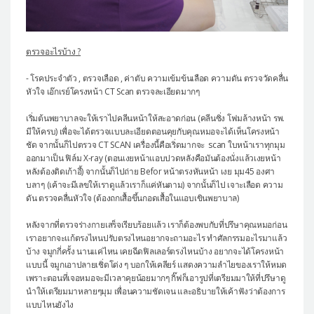
ตรวจอะไรบ้าง
?
- โรคประจำตัว , ตรวจเลือด , ค่าตับ ความเข้มข้นเลือด ความดัน ตรวจวัดคลื่น
หัวใจ เอ๊กเรย์โครงหน้า CT Scan ตรวจละเอียดมากๆ
เริ่มต้นพยาบาลจะให้เราไปคลีนหน้าให้สะอาดก่อน (คลีนซิ่ง โฟมล้างหน้า รพ.
มีให้ครบ) เพื่อจะได้ตรวจแบบละเอียดตอนคุยกับคุณหมอจะได้เห็นโครงหน้า
ชัด จากนั้นก็ไปตรวจ CT SCAN เครื่องนี้คือเริ่ดมากจะ scan ใบหน้าเราทุกมุม
ออกมาเป็น ฟิล์ม X-ray (ตอนเงยหน้าแอบปวดหลังคือมันต้องนั่งแล้วเงยหน้า
หลังต้องติดเก้าอี้) จากนั้นก็ไปถ่าย Befor หน้าตรงหันหน้า เงย มุม45 องศา
บลาๆ (เค้าจะมีเลขให้เราดูแล้วเราก็แค่หันตาม) จากนั้นก็ไป เจาะเลือด ความ
ดัน ตรวจคลื่นหัวใจ (ต้องถกเสื้อขึ้นกอดเสื้อในแอบเขินพยาบาล)
หลังจากที่ตรวจร่างกายเสร็จเรียบร้อยแล้ว เราก็ต้องพบกับที่ปรึษาคุณหมอก่อน
เราอยากจะแก้ตรงไหนปรับตรงไหนอยากจะถามอะไร ทำศัลกรรมอะไรมาแล้ว
บ้าง จมูกกี่ครั้ง นานแค่ไหน เคยฉีดฟิลเลอร์ตรงไหนบ้าง อยากจะได้โครงหน้า
แบบนี้ จมูกเอาปลายเชิ่ดโด่ง ๆ บอกให้เคลียร์ แสดงความลำไยของเราให้หมด
เพราะตอนที่เจอหมอจะมีเวลาคุยน้อยมากๆ กิ๊ฟก็เอารูปที่เตรียมมาให้ที่ปรึษาดู
นำให้เตรียมมาหลายๆมุม เพื่อนความชัดเจน และอธิบายให้เค้าฟังว่าต้องการ
แบบไหนยังไง