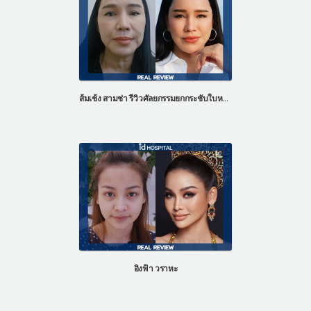
ส้มเช้ง สามช่า รีวิวศัลยกรรมยกกระชับใบหน้า ศัลยกรรมดึงหน้า
อิงฟ้า วราหะ