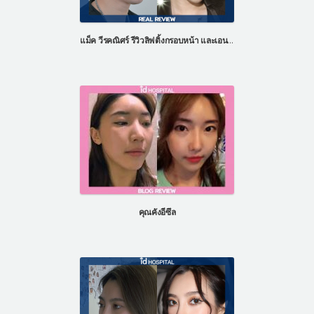
แม็ค วีรคณิศร์ รีวิวลิฟติ้งกรอบหน้า และเอนโดไทน์
คุณคังอีซึล