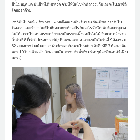
ขึ้นไม่หยุดและมันขึ้นที่เดิมตลอด ครั้งนี้ที่บินไปทำศัลกรรมกิ๊ฟเลยจะไปเอาซิลิ
โคนออกด้วย
เราก็บินไปวันที่ 7 สิงหาคม 62 พอถึงสนามบิน อินซอน ก็จะมีรถมารอรับไป
โรงแรม แนะนำว่าวันที่ไปถึงอยากจะทำอะไร กินอะไร จัดให้เต็มที่เลยหมูย่าง
กินให้แหลกไปเลย เพราะหลังจะผ่าตัดเราจะเคี้ยวอะไรไม่ได้ กินยาก หลังจาก
นั้นวันที่ 8 ก็เข้าไปกรอกประวัติ,ปรึกษาคุณหมอ และผ่าตัดในวันที่ 9 สิงหาคม
62 จะบอกว่าตื่นเต้นมาก ๆ คืนก่อนผ่าตัดนอนไม่หลับ หลับอีกทีตี 3 ต้องผ่าตัด
ตอน 10 โมงเช้าพอไปวัดความดัน ความดันต่ำจ้า (เพื่อนๆต้องพักผ่อนให้เพียง
พอนะ)