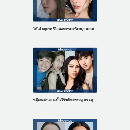
ได๋ได๋ นฤมาศ รีวิวศัลยกรรมเสริมจมูก และหน้าผากด้วยไขมันตัวเอง
ฟลุ๊คกะล่อน และมั้น รีวิวศัลยกรรมหู ตา จมูก และ หน้าอก