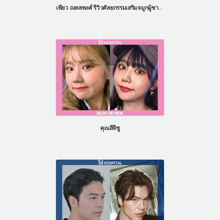
เพียว ณพลพงศ์ รีวิวศัลยกรรมเสริมจมูกผู้ชาย ที่โรงพยาบาลไอดี ประเทศเกาหลี
คุณลีจีซู