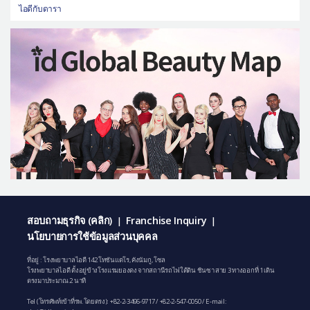
ไอดีกับดารา
สอบถามธุรกิจ (คลิก)
Franchise Inquiry
|
|
นโยบายการใช้ข้อมูลส่วนบุคคล
ที่อยู่ : โรงพยาบาลไอดี 142 โทซันแดโร, คังนัมกู, โซล
โรงพยาบาลไอดี ตั้งอยู่ข้างโรงแรมยองดง จากสถานีรถไฟใต้ดิน ชินซา สาย 3 ทางออกที่ 1 เดิน
ตรงมาประมาณ 2 นาที
Tel (โทรศัพท์เข้าที่รพ.โดยตรง):
+82-2-3496-9717
/
+82-2-547-0050
/ E-mail: