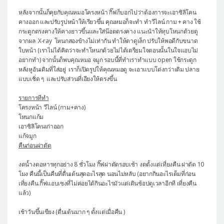
หลังจากนั้นก็คุยกับคุณหมอโครงหน้า กิ๊ฟก็บอกไปว่าต้องการจะเอาซิลิโคน
คางออก และปรับรูปหน้าให้เรียวขึ้น คุณหมอก็จะทำ ทำวีไลน์ กาม + คาง ใช้
กระดูกตรงคางให้คางยาวขึ้นและใส่น๊อตตรงคาง แนะนำให้ทุบโหนกด้วยดู
จากผล X-ray โหนกสองข้างไม่เท่ากัน ทำให้ตาดูเล็ก ปรับให้พอดีกับขนาด
ใบหน้า (เราไม่ได้คิดว่าจะทำโหนกด้วยไม่ได้เตรียมใจตอนนั้นในใจแอบไม่
อยากทำ) จากนั้นก็พบคุณหมอ จมูก รอบนี้ที่ทำเราทำแบบ open ใช้กระดูก
หลังหูอันเดิมที่ใส่อยู่ เราก็เปิดรูปให้คุณหมอดู จะเอาแบบโด่งกว่าเดิม ปลาย
แบบเชิ่ด ๆ และปรับส่วนที่เอียงให้ตรงขึ้น
รายการทีทำ
โครงหน้า วีไลน์ (กาม+คาง)
โหนกแก้ม
เอาซิลิโคนเก่าออก
แก้จมูก
คืนก่อนผ่าตัด
งดน้ำงดอหารทุกอย่าง 8 ชั่วโมง กิ๊ฟผ่าตัดรอบเช้า งดตั้งแต่เที่ยงคืน ผ่าตัด 10
โมง คืนนี้เป็นคืนที่ตื่นเต้นสุดอะไรสุด นอนไม่หลับ (อยากกินอะไรเต็มที่ก่อน
เที่ยงคืน กิ๊ฟแอบเซงที่ไม่ค่อยได้กินอะไรมัวแต่เดินช้อปดูเวลาอีกที เที่ยงคืน
แล้ว)
เช้าวันขึ้นเขียง (ตื่นเต้นมาก ๆ ตั้งแต่เมื่อคืน )