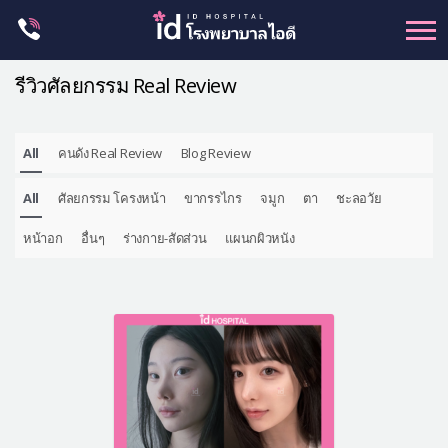
Skip
to
content
รีวิวศัลยกรรม Real Review
All
คนดัง Real Review
Blog Review
ศัลยกรรม โครงหน้า
All
ศัลยกรรม โครงหน้า
ขากรรไกร
จมูก
ตา
ชะลอวัย
ขากรรไกร
จมูก
หน้าอก
อื่นๆ
ร่างกาย-สัดส่วน
แผนกผิวหนัง
ตา
ชะลอวัย
หน้าอก
ร่างกาย-สัดส่วน
ศัลยกรรมผู้ชาย
อื่นๆ