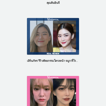
คุณคิมอินจี
เอิร์นภัทร รีวิวศัลยกรรมโครงหน้า จมูก ที่โรงพยาบาลไอดี ประเทศเกาหลี