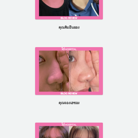
คุณคิมอึนยอง
คุณจองเฮซอง