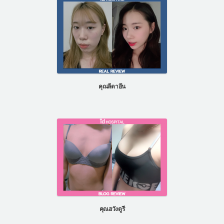
คุณลีดาอึน
คุณฮวังดูรี