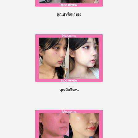
แผนกผิวหนัง
คุณปาร์คนายอง
แผนกศัลยกรรมจุดซ่อนเร้น
เครื่องสำอาง
let-me-in
แนะนำโรงพยาบาลไอดี
ศัลยกรรมอย่างปลอดภัย
ปรึกษาทางออนไลน์
Real Selfie Review
คุณคิมจีวอน