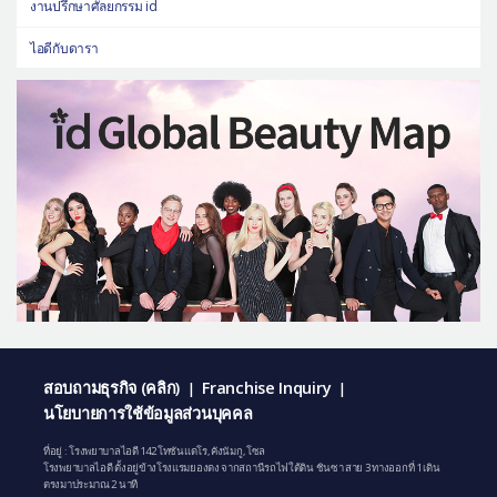
งานปรึกษาศัลยกรรม id
ไอดีกับดารา
สอบถามธุรกิจ (คลิก)
Franchise Inquiry
|
|
นโยบายการใช้ข้อมูลส่วนบุคคล
ที่อยู่ : โรงพยาบาลไอดี 142 โทซันแดโร, คังนัมกู, โซล
โรงพยาบาลไอดี ตั้งอยู่ข้างโรงแรมยองดง จากสถานีรถไฟใต้ดิน ชินซา สาย 3 ทางออกที่ 1 เดิน
ตรงมาประมาณ 2 นาที