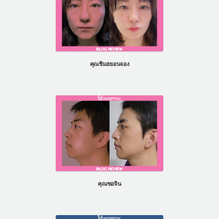
คุณชิมฮยอนจอง
คุณซอจิน