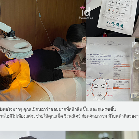
่าพึงพอใจมากๆ คุณแม็คบอกว่าชอบมากที่หน้าลีนขึ้น และดูเฟรชขึ้น
ีไม่เพียงแต่จะช่วยให้คุณแม็ค วีรคณิศร์ ก่อนศัลยกรรม มีใบหน้าที่สวยงาม