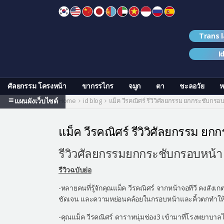
Skip
to
content
Trans 
I
ศัลยกรรม โครงหน้า
ขากรรไกร
จมูก
ตา
ชะลอวัย
ห
แผนผังเว็บไซต์
Home
id blog
แม็ค วีรคณิศร์ รีวิวิศัลยกรรม ยกกระชับกรอ
แม็ค วีรคณิศร์ รีวิวิศัลยกรรม ย
รีวิวศัลยกรรมยกกระชับกรอบหน้า 
รีวิวฉบับย่อ
-หลายคนที่รู้จักคุณแม็ค วีรคณิศร์ จากหน้าจอทีวี คงสั
ชัดเจน และความหย่อนคล้อยในกรอบหน้าและคิ้วตกทำให
-คุณแม็ค วีรคณิศร์ ดาราหนุ่มช่อง3 เข้ามาที่โรงพยาบาลไ