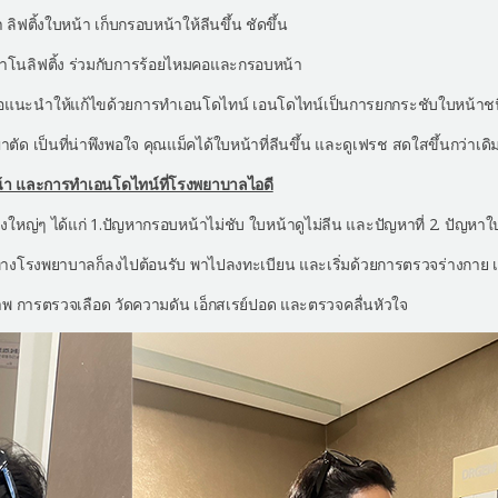
ิฟติ้งใบหน้า เก็บกรอบหน้าให้ลีนขึ้น ชัดขึ้น
นาโนลิฟติ้ง ร่วมกับการร้อยไหมคอและกรอบหน้า
มอแนะนำให้แก้ไขด้วยการทำเอนโดไทน์ เอนโดไทน์เป็นการยกกระชับใบหน้าชนิดห
ตัด เป็นที่น่าพึงพอใจ คุณแม็คได้ใบหน้าที่ลีนขึ้น และดูเฟรช สดใสขึ้นกว่าเดิ
หน้า และการทำเอนโดไทน์ที่โรงพยาบาลไอดี
งใหญ่ๆ ได้แก่ 1.ปัญหากรอบหน้าไม่ชับ ใบหน้าดูไม่ลีน และปัญหาที่ 2. ปัญหาใ
ทางโรงพยาบาลก็ลงไปต้อนรับ พาไปลงทะเบียน และเริ่มด้วยการตรวจร่างกาย เพ
พ การตรวจเลือด วัดความดัน เอ็กสเรย์ปอด และตรวจคลื่นหัวใจ