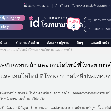
| เกี่ยวกับเรา
ศัลยกรรมตกแต่งที่ปลอดภัย
ก
lady Surgery
ปรึกษาทางอ
d Blog
thai@idhospi
น้าอก
ร่างกาย-สัดส่วน
ศัลยกรรมผู้ชาย
อื่นๆ
แผนกผิวหนัง
บหน้า และ เอนโดไทน์ ที่โรงพยาบาลไอดี ประเทศเกาหลีใต้
กกระชับกรอบหน้า และ เอนโดไทน์ ที่โรงพยาบาล
และ เอนโดไทน์ ที่โรงพยาบาลไอดี ประเทศเกาห
งเกตเห็นว่าหน้าเขาดูเต็มไปด้วยเสน่ห์และความสดใส แต่ก่อนการทำศัลยกรรม แม็
้ใบหน้าดูหมองคล้ำและไม่สดใส
อดี เนื่องจากมีปัญหาเรื่องความหย่อนคล้อยของกรอบหน้า และปัญหาคิ้วตก ที่ทำ