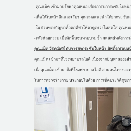
-คุณแม็ค เข้ามาปรึกษาคุณหมอ เรื่องการยกกระชับใบหน้า ล
-เพื่อให้ใบหน้าลีนและเรียว คุณหมอแนะนำให้ยกกระชับ
-ในส่วนของปัญหาคิ้วตกที่ทำให้ตาดูดง่วงไม่สดใส คุณห
-หลังศัลยกรรม เมื่อพักฟื้นจนหายบวมช้ำ ผลลัพธ์หลังการผ่า
คุณแม็ค วีรคณิศร์ กับการยกกระชับใบหน้า ลิฟติ้งกรอบ
คุณแม็ค เข้ามาที่โรงพยาบาลไอดี เนื่องจากปัญหาสองอย่า
เมื่อคุณแม็ค เข้ามาถึงที่โรงพยาบาลไอดี ล่ามคนไทยของ
ในการตรวจร่างกาย ประกอบไปด้วย การเช็คประวัติสุขภา