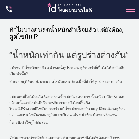
Skip
to
content
ศัลยกรรม โครงหน้า
ทำไมบางคนลดน้ำหนักสำเร็จแล้ว แต่ยังต้อง,
ดูดไขมัน !?
ขากรรไกร
จมูก
“น้ำหนักเท่ากัน แต่รูปร่างต่างกัน”
ตา
ชะลอวัย
แม้ว่าจะมีน้ำหนักเท่ากัน แต่บางครั้งรูปร่างอาจดูอ้วนกว่าก็เป็นไปได้ ทำไมถึง
เป็นเช่นนั้น?
หน้าอก
คำตอบอยู่ที่อัตราส่วนระหว่างไขมันและกล้ามเนื้อที่ทำให้รูปร่างแตกต่างกัน
ร่างกาย-สัดส่วน
แม้แต่คนที่ไม่ได้สนใจเรื่องการลดน้ำหนักก็คงทราบว่า น้ำหนัก 1 กิโลกรัมของ
ศัลยกรรมผู้ชาย
กล้ามเนื้อและไขมันมีปริมาตรที่แตกต่างกันโดยสิ้นเชิง
ในกรณีที่ร่างกายมีไขมันมากกว่า แม้น้ำหนักจะเท่ากัน แต่รูปลักษณ์อาจดูอ้วน
อื่นๆ
กว่า และหากไขมันสะสมอยู่ในบางบริเวณ เช่น หน้าท้อง ต้นขา หรือแขน
แผนกผิวหนัง
ก็อาจยิ่งทำให้ดูไม่สมส่วน
แผนกศัลยกรรมจุดซ่อนเร้น
ดังนั้น การลดน้ำหนักที่มุ่งแต่การลดตัวเลขบนตาชั่งจึงไม่สำคัญเท่ากับการ