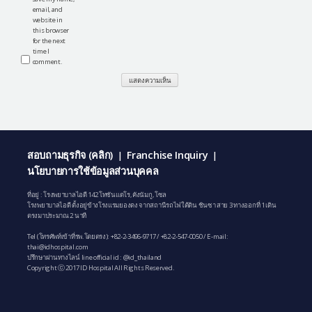
email, and
website in
this browser
for the next
time I
comment.
สอบถามธุรกิจ (คลิก)
Franchise Inquiry
|
|
นโยบายการใช้ข้อมูลส่วนบุคคล
ที่อยู่ : โรงพยาบาลไอดี 142 โทซันแดโร, คังนัมกู, โซล
โรงพยาบาลไอดี ตั้งอยู่ข้างโรงแรมยองดง จากสถานีรถไฟใต้ดิน ชินซา สาย 3 ทางออกที่ 1 เดิน
ตรงมาประมาณ 2 นาที
Tel (โทรศัพท์เข้าที่รพ.โดยตรง):
+82-2-3496-9717
/
+82-2-547-0050
/ E-mail:
thai@idhospital.com
ปรึกษาผ่านทางไลน์ line official id : @id_thailand
Copyright ⓒ 2017 ID Hospital All Rights Reserved.