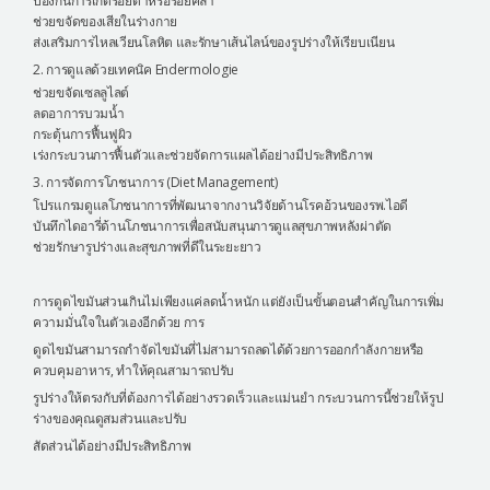
ป้องกันการเกิดรอยดำหรือรอยคล้ำ
ช่วยขจัดของเสียในร่างกาย
ส่งเสริมการไหลเวียนโลหิต และรักษาเส้นไลน์ของรูปร่างให้เรียบเนียน
2. การดูแลด้วยเทคนิค Endermologie
ช่วยขจัดเซลลูไลต์
ลดอาการบวมน้ำ
กระตุ้นการฟื้นฟูผิว
เร่งกระบวนการฟื้นตัวและช่วยจัดการแผลได้อย่างมีประสิทธิภาพ
3. การจัดการโภชนาการ (Diet Management)
โปรแกรมดูแลโภชนาการที่พัฒนาจากงานวิจัยด้านโรคอ้วนของรพ.ไอดี
บันทึกไดอารี่ด้านโภชนาการเพื่อสนับสนุนการดูแลสุขภาพหลังผ่าตัด
ช่วยรักษารูปร่างและสุขภาพที่ดีในระยะยาว
การดูดไขมันส่วนเกินไม่เพียงแค่ลดน้ำหนัก แต่ยังเป็นขั้นตอนสำคัญในการเพิ่ม
ความมั่นใจในตัวเองอีกด้วย การ
ดูดไขมันสามารถกำจัดไขมันที่ไม่สามารถลดได้ด้วยการออกกำลังกายหรือ
ควบคุมอาหาร, ทำให้คุณสามารถปรับ
รูปร่างให้ตรงกับที่ต้องการได้อย่างรวดเร็วและแม่นยำ กระบวนการนี้ช่วยให้รูป
ร่างของคุณดูสมส่วนและปรับ
สัดส่วนได้อย่างมีประสิทธิภาพ