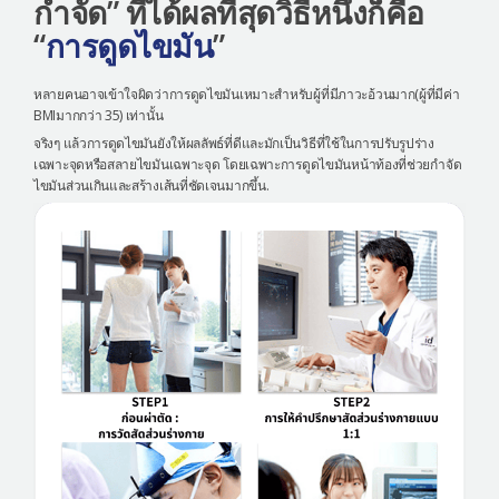
กำจัด” ที่ได้ผลที่สุดวิธีหนึ่งก็คือ
“
การดูดไขมัน
”
หลายคนอาจเข้าใจผิดว่าการดูดไขมันเหมาะสำหรับผู้ที่มีภาวะอ้วนมาก(ผู้ที่มีค่า
BMIมากกว่า 35) เท่านั้น
จริงๆ แล้วการดูดไขมันยังให้ผลลัพธ์ที่ดีและมักเป็นวิธีที่ใช้ในการปรับรูปร่าง
เฉพาะจุดหรือสลายไขมันเฉพาะจุด โดยเฉพาะการดูดไขมันหน้าท้องที่ช่วยกำจัด
ไขมันส่วนเกินและสร้างเส้นที่ชัดเจนมากขึ้น.