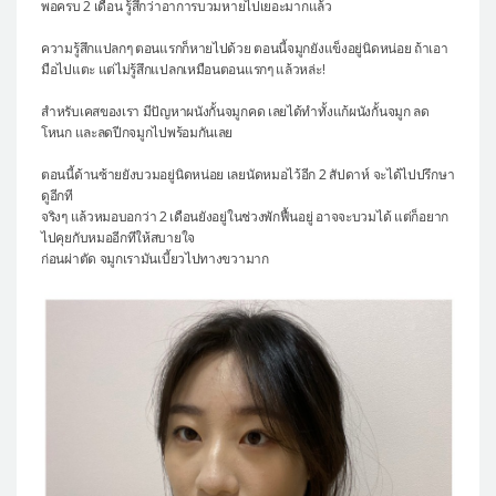
พอครบ 2 เดือน รู้สึกว่าอาการบวมหายไปเยอะมากแล้ว
ความรู้สึกแปลกๆ ตอนแรกก็หายไปด้วย ตอนนี้จมูกยังแข็งอยู่นิดหน่อย ถ้าเอา
มือไปแตะ แต่ไม่รู้สึกแปลกเหมือนตอนแรกๆ แล้วหล่ะ!
สำหรับเคสของเรา มีปัญหาผนังกั้นจมูกคด เลยได้ทำทั้งแก้ผนังกั้นจมูก ลด
โหนก และลดปีกจมูกไปพร้อมกันเลย
ตอนนี้ด้านซ้ายยังบวมอยู่นิดหน่อย เลยนัดหมอไว้อีก 2 สัปดาห์ จะได้ไปปรึกษา
ดูอีกที
จริงๆ แล้วหมอบอกว่า 2 เดือนยังอยู่ในช่วงพักฟื้นอยู่ อาจจะบวมได้ แต่ก็อยาก
ไปคุยกับหมออีกทีให้สบายใจ
ก่อนผ่าตัด จมูกเรามันเบี้ยวไปทางขวามาก