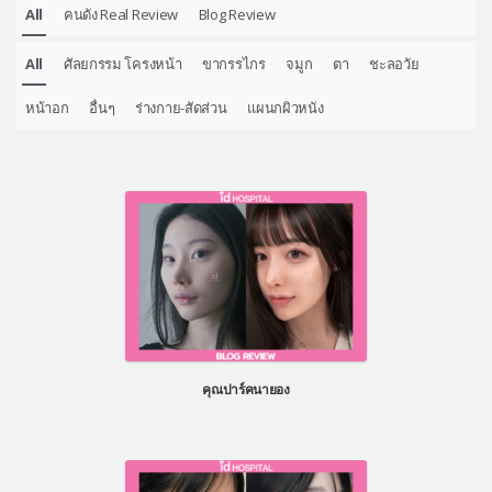
All
คนดัง Real Review
Blog Review
All
ศัลยกรรม โครงหน้า
ขากรรไกร
จมูก
ตา
ชะลอวัย
หน้าอก
อื่นๆ
ร่างกาย-สัดส่วน
แผนกผิวหนัง
คุณปาร์คนายอง