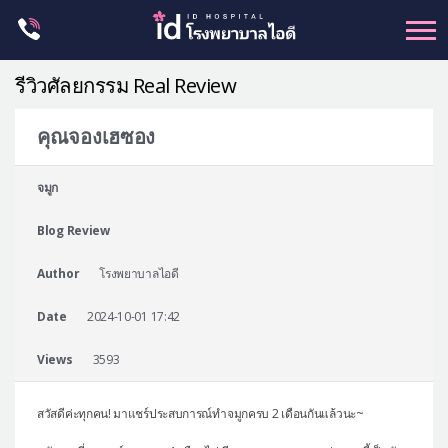
Skip
to
content
รีวิวศัลยกรรม Real Review
คุณจองเฮซอง
ศัลยกรรม โครงหน้า
จมูก
ขากรรไกร
Blog Review
จมูก
ตา
Author
โรงพยาบาลไอดี
ชะลอวัย
Date
2024-10-01 17:42
หน้าอก
Views
3593
ร่างกาย-สัดส่วน
ศัลยกรรมผู้ชาย
สวัสดีค่ะทุกคน! มาแชร์ประสบการณ์ทำจมูกครบ 2 เดือนกันแล้วนะ~
อื่นๆ