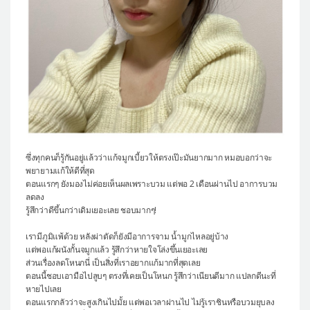
ซึ่งทุกคนก็รู้กันอยู่แล้วว่าแก้จมูกเบี้ยวให้ตรงเป๊ะมันยากมาก หมอบอกว่าจะ
พยายามแก้ให้ดีที่สุด
ตอนแรกๆ ยังมองไม่ค่อยเห็นผลเพราะบวม แต่พอ 2 เดือนผ่านไป อาการบวม
ลดลง
รู้สึกว่าดีขึ้นกว่าเดิมเยอะเลย ชอบมากๆ!
เรามีภูมิแพ้ด้วย หลังผ่าตัดก็ยังมีอาการจาม น้ำมูกไหลอยู่บ้าง
แต่พอแก้ผนังกั้นจมูกแล้ว รู้สึกว่าหายใจโล่งขึ้นเยอะเลย
ส่วนเรื่องลดโหนกนี่ เป็นสิ่งที่เราอยากแก้มากที่สุดเลย
ตอนนี้ชอบเอามือไปลูบๆ ตรงที่เคยเป็นโหนก รู้สึกว่าเนียนดีมาก แปลกดีนะที่
หายไปเลย
ตอนแรกกลัวว่าจะสูงเกินไปมั้ย แต่พอเวลาผ่านไป ไม่รู้เราชินหรือบวมยุบลง