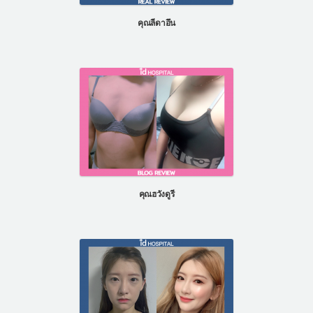
คุณลีดาอึน
คุณฮวังดูรี