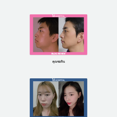
คุณซอจิน