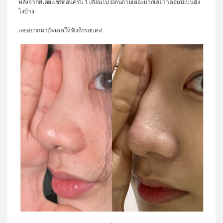
หลังจากที่เคยแชร์ตอนครบ 1 เดือนไป มีคนถามเยอะมากเลยว่าตอนนี้เป็นยัง
ไงบ้าง
แผนกผิวหนัง
เลยอยากมาอัพเดตให้ฟังอีกรอบค่ะ!
แผนกศัลยกรรมจุดซ่อนเร้น
เครื่องสำอาง
let-me-in
แนะนำโรงพยาบาลไอดี
ศัลยกรรมอย่างปลอดภัย
ปรึกษาทางออนไลน์
Real Selfie Review