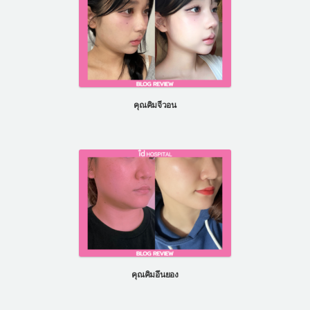
คุณคิมจีวอน
คุณคิมอึนยอง