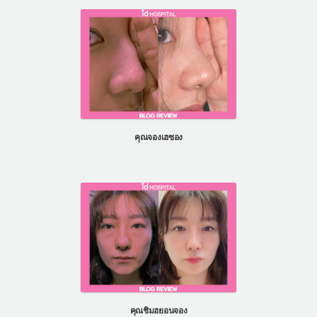
คุณจองเฮซอง
คุณชิมฮยอนจอง