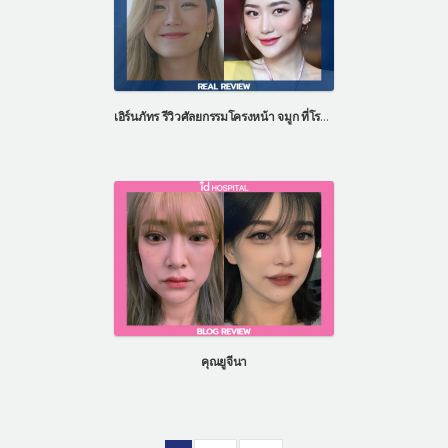
เอิร์นภัทร รีวิวศัลยกรรมโครงหน้า จมูก ที่โรงพยาบาลไอดี ประเทศเกาหลี
คุณยูจีนา