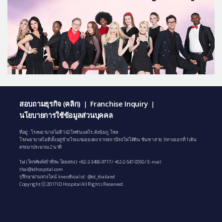
สอบถามธุรกิจ (คลิก)
Franchise Inquiry
|
|
นโยบายการใช้ข้อมูลส่วนบุคคล
ที่อยู่ : โรงพยาบาลไอดี 142 โทซันแดโร, คังนัมกู, โซล
โรงพยาบาลไอดี ตั้งอยู่ข้างโรงแรมยองดง จากสถานีรถไฟใต้ดิน ชินซา สาย 3 ทางออกที่ 1 เดิน
ตรงมาประมาณ 2 นาที
Tel (โทรศัพท์เข้าที่รพ.โดยตรง):
+82-2-3496-9717
/
+82-2-547-0050
/ E-mail:
thai@idhospital.com
ปรึกษาผ่านทางไลน์ line official id : @id_thailand
Copyright ⓒ 2017 ID Hospital All Rights Reserved.