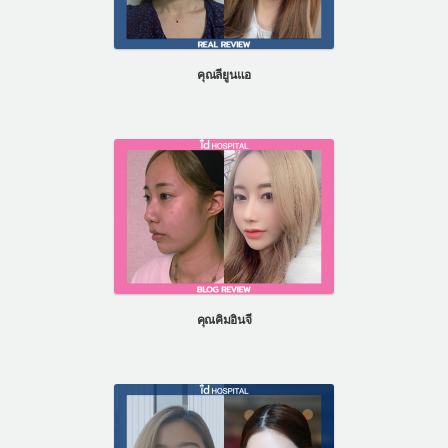
คุณลียูนแอ
คุณคิมอินจี