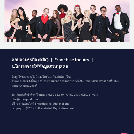
สอบถามธุรกิจ (คลิก)
Franchise Inquiry
|
|
นโยบายการใช้ข้อมูลส่วนบุคคล
ที่อยู่ : โรงพยาบาลไอดี 142 โทซันแดโร, คังนัมกู, โซล
โรงพยาบาลไอดี ตั้งอยู่ข้างโรงแรมยองดง จากสถานีรถไฟใต้ดิน ชินซา สาย 3 ทางออกที่ 1 เดิน
ตรงมาประมาณ 2 นาที
Tel (โทรศัพท์เข้าที่รพ.โดยตรง):
+82-2-3496-9717
/
+82-2-547-0050
/ E-mail:
thai@idhospital.com
ปรึกษาผ่านทางไลน์ line official id : @id_thailand
Copyright ⓒ 2017 ID Hospital All Rights Reserved.