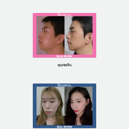
คุณซอจิน