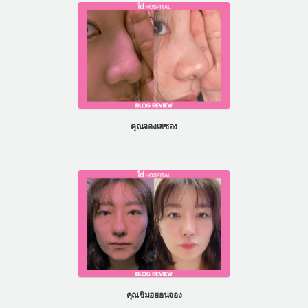
คุณจองเฮซอง
คุณชิมฮยอนจอง