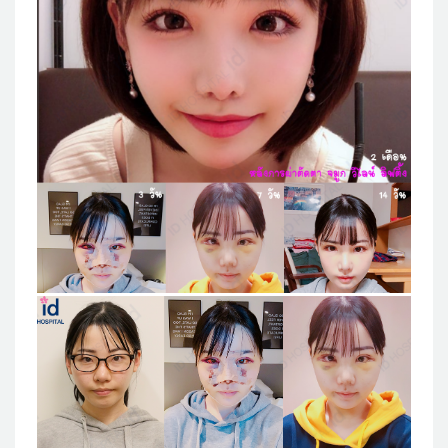
แผนกผิวหนัง
แผนกศัลยกรรมจุดซ่อนเร้น
เครื่องสำอาง
let-me-in
แนะนำโรงพยาบาลไอดี
ศัลยกรรมอย่างปลอดภัย
ปรึกษาทางออนไลน์
Real Selfie Review