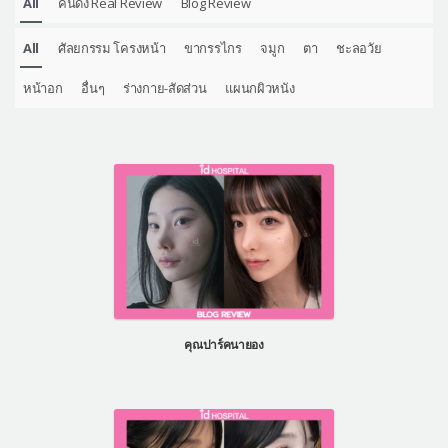
All
คนดัง Real Review
Blog Review
All
ศัลยกรรม โครงหน้า
ขากรรไกร
จมูก
ตา
ชะลอวัย
หน้าอก
อื่นๆ
ร่างกาย-สัดส่วน
แผนกผิวหนัง
คุณปาร์คนายอง