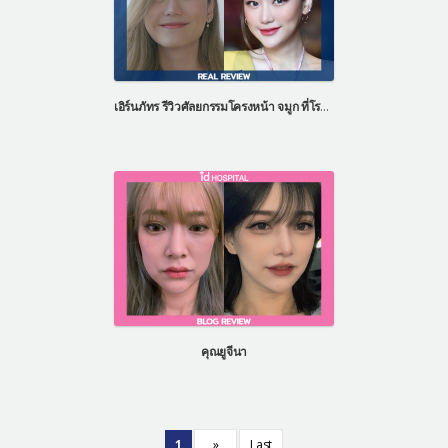
เอิร์นภัทร รีวิวศัลยกรรมโครงหน้า จมูก ที่โรงพยาบาลไอดี ประเทศเกาหลี
คุณยูจีนา
1
»
Last