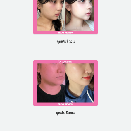
คุณคิมจีวอน
คุณคิมอึนยอง