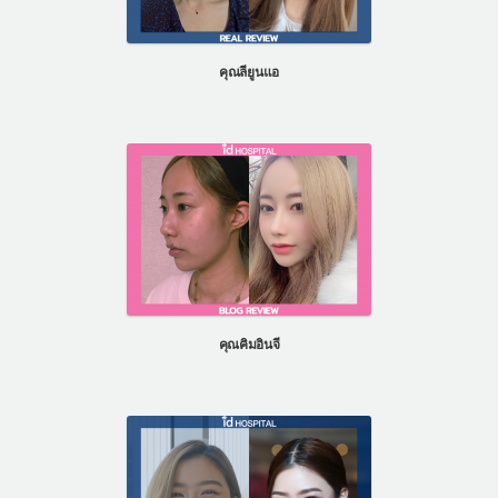
คุณลียูนแอ
คุณคิมอินจี