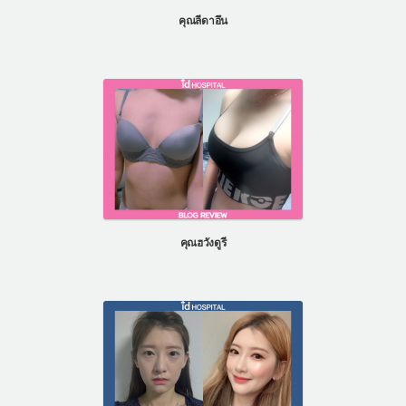
คุณลีดาอึน
คุณฮวังดูรี