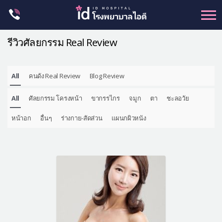
Skip
to
content
รีวิวศัลยกรรม Real Review
All
คนดัง Real Review
Blog Review
ศัลยกรรม โครงหน้า
All
ศัลยกรรม โครงหน้า
ขากรรไกร
จมูก
ตา
ชะลอวัย
ขากรรไกร
จมูก
หน้าอก
อื่นๆ
ร่างกาย-สัดส่วน
แผนกผิวหนัง
ตา
ชะลอวัย
หน้าอก
ร่างกาย-สัดส่วน
ศัลยกรรมผู้ชาย
อื่นๆ