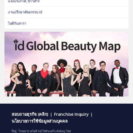
แจ้งประกาศ, ข่าวสาร
งานปรึกษาศัลยกรรม id
ไอดีกับดารา
สอบถามธุรกิจ (คลิก)
Franchise Inquiry
|
|
นโยบายการใช้ข้อมูลส่วนบุคคล
ที่อยู่ : โรงพยาบาลไอดี 142 โทซันแดโร, คังนัมกู, โซล