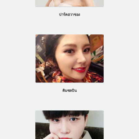
แผนกผิวหนัง
ปาร์คฮวาซอง
แผนกศัลยกรรมจุดซ่อนเร้น
เครื่องสำอาง
let-me-in
แนะนำโรงพยาบาลไอดี
ศัลยกรรมอย่างปลอดภัย
ปรึกษาทางออนไลน์
Real Selfie Review
คิมซลบิน