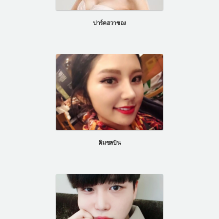
แผนกผิวหนัง
ปาร์คฮวาซอง
แผนกศัลยกรรมจุดซ่อนเร้น
เครื่องสำอาง
let-me-in
แนะนำโรงพยาบาลไอดี
ศัลยกรรมอย่างปลอดภัย
ปรึกษาทางออนไลน์
Real Selfie Review
คิมซลบิน