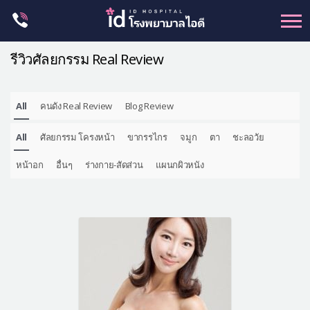
Skip
to
content
รีวิวศัลยกรรม Real Review
All
คนดัง Real Review
Blog Review
ศัลยกรรม โครงหน้า
All
ศัลยกรรม โครงหน้า
ขากรรไกร
จมูก
ตา
ชะลอวัย
ขากรรไกร
จมูก
หน้าอก
อื่นๆ
ร่างกาย-สัดส่วน
แผนกผิวหนัง
ตา
ชะลอวัย
หน้าอก
ร่างกาย-สัดส่วน
ศัลยกรรมผู้ชาย
อื่นๆ