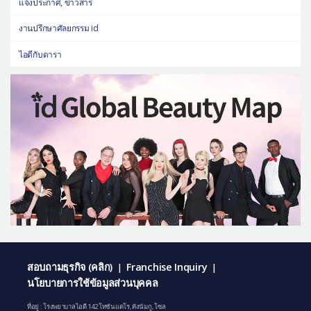
แจ้งประกาศ, ข่าวสาร
งานปรึกษาศัลยกรรม id
ไอดีกับดารา
สอบถามธุรกิจ (คลิก)
Franchise Inquiry
|
|
นโยบายการใช้ข้อมูลส่วนบุคคล
ที่อยู่ : โรงพยาบาลไอดี 142 โทซันแดโร, คังนัมกู, โซล