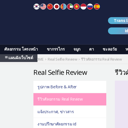
Skip
to
content
Trans 
I
ศัลยกรรม โครงหน้า
ขากรรไกร
จมูก
ตา
ชะลอวัย
ห
แผนผังเว็บไซต์
HOME
Real Selfie Review
รีวิวศัลยกรรม Real Review
Real Selfie Review
รีวิ
รูปภาพ Before & After
รีวิวศัลยกรรม Real Review
แจ้งประกาศ, ข่าวสาร
งานปรึกษาศัลยกรรม id