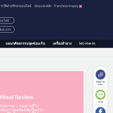
ารให้คำปรึกษาออนไลน์
ก่อนและหลัง
Franchise Inquiry
อนไลน์
tal.com
แผนกศัลยกรรมจุดซ่อนเร้น
เครื่องสำอาง
let-me-in
สอบถาม
ราคา
#Real Review
Line
ีศัลยกรรม | กระดานรีวิว
ต้องการผลลัพธ์ที่ดูเป็นธรร