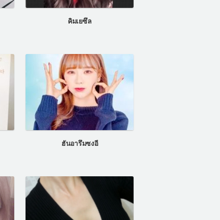
คิมเยซึล
ฮันอารึมซงอี