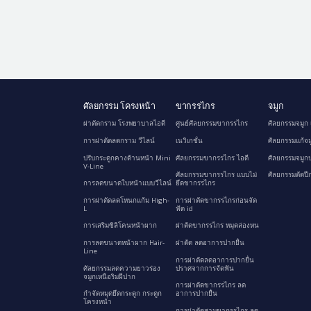
ศัลยกรรม โครงหน้า
ขากรรไกร
จมูก
ผ่าตัดกราม โรงพยาบาลไอดี
ศูนย์ศัลยกรรมขากรรไกร
ศัลยกรรมจมูก 
การผ่าตัดลดกราม วีไลน์
เนวิเกชั่น
ศัลยกรรมแก้จม
ปรับกระดูกคางด้านหน้า Mini
ศัลยกรรมขากรรไกร ไอดี
ศัลยกรรมจมูกป
V-Line
ศัลยกรรมขากรรไกร แบบไม่
ศัลยกรรมตัดปี
การลดขนาดใบหน้าแบบวีไลน์
ยึดขากรรไกร
การผ่าตัดลดโหนกแก้ม High-
การผ่าตัดขากรรไกรก่อนจัด
L
ฟัด id
การเสริมซิลิโคนหน้าผาก
ผ่าตัดขากรรไกร หมุดล่องหน
การลดขนาดหน้าผาก Hair-
ผ่าตัด ลดอาการปากยื่น
Line
การผ่าตัดลดอาการปากยื่น
ศัลยกรรมลดความยาวร่อง
ปราศจากการจัดฟัน
จมูกเหนือริมฝีปาก
การผ่าตัดขากรรไกร ลด
กำจัดหมุดยึดกระดูก กระดูก
อาการปากยื่น
โครงหน้า
การผ่าตัดสามขากรรไกร ลด