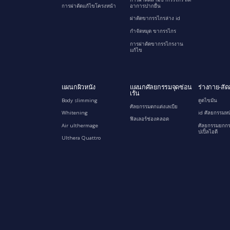
การผ่าตัดแก้ไขโครงหน้า
อาการปากยื่น
ผ่าตัดขากรรไกรล่าง id
กำจัดหมุด ขากรรไกร
การผ่าตัดขากรรไกรงาน
แก้ไข
แผนกผิวหนัง
แผนกศัลยกรรมจุดซ่อน
ร่างกาย-สัด
เร้น
Body slimming
ดูดไขมัน
ศัลยกรรมตกแต่งเลเบีย
Whitening
id ศัลยกรรมหน
ฟิลเลอร์ช่องคลอด
Air ulthermage
ศัลยกรรมยกกร
ปเปิ้ลไอดี
Ulthera Quattro