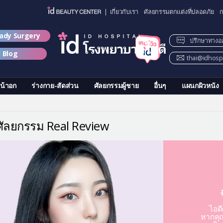
| เกี่ยวกับเรา
ศัลยกรรมตกแต่งที่ปลอดภัย
ก
lady Surgery
ปรึกษาทางอ
d Blog
thai@idhospi
น้าอก
ร่างกาย-สัดส่วน
ศัลยกรรมผู้ชาย
อื่นๆ
แผนกผิวหนัง
วศัลยกรรม Real Review
ไอด
หากคุณ