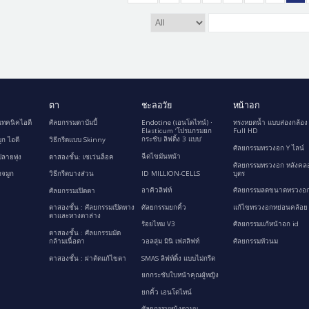
ตา
ชะลอวัย
หน้าอก
เทคนิคไอดี
ศัลยกรรมตาบัมบี้
Endotine (เอนโดไทน์) ∙
ทรงหยดน้ำ แบบส่องกล้อง
Elasticum ‘โปรแกรมยก
Full HD
กระชับ ลิฟติ้ง 3 แบบ’
ูก ไอดี
วิธีกรีดแบบ Skinny
ศัลยกรรมทรวงอก Y ไลน์
ฉีดไขมันหน้า
ลายพุ่ง
ตาสองชั้น: เซเว่นล็อค
ศัลยกรรมทรวงอก หลังคล
ID MILLION-CELLS
บุตร
กจมูก
วิธีกรีดบางส่วน
อาคิวลิฟท์
ศัลยกรรมลดขนาดทรวงอก
ศัลยกรรมเปิดตา
ศัลยกรรมยกคิ้ว
แก้ไขทรวงอกหย่อนคล้อย
ตาสองชั้น : ศัลยกรรมเปิดหาง
ตาและหางตาล่าง
ร้อยไหม V3
ศัลยกรรมแก้หน้าอก id
ตาสองชั้น : ศัลยกรรมมัด
กล้ามเนื้อตา
วอลลุ่ม มินิ เฟสลิฟท์
ศัลยกรรมหัวนม
ตาสองชั้น : ผ่าตัดแก้ไขตา
SMAS ลิฟท์ติ้ง แบบไม่กรีด
ยกกระชับใบหน้าคุณผู้หญิง
ยกคิ้ว เอนโดไทน์
ศัลยกรรมหนังตาบน