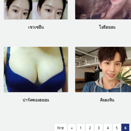
เชวเซอึน
โอจีฮยอน
ปาร์คซองฮยอน
คิมยงจิน
First
«
1
2
3
4
5
6