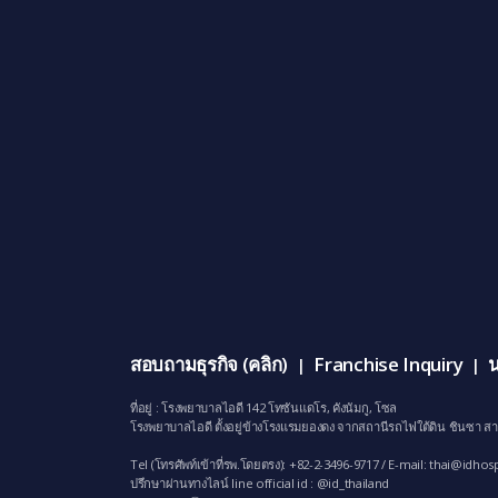
สอบถามธุรกิจ (คลิก)
Franchise Inquiry
น
|
|
ที่อยู่ : โรงพยาบาลไอดี 142 โทซันแดโร, คังนัมกู, โซล
โรงพยาบาลไอดี ตั้งอยู่ข้างโรงแรมยองดง จากสถานีรถไฟใต้ดิน ชินซา สา
Tel (โทรศัพท์เข้าที่รพ.โดยตรง): +82-2-3496-9717 / E-mail:
thai@idhosp
ปรึกษาผ่านทางไลน์ line official id : @id_thailand