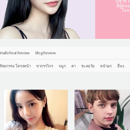
มชาติ ล
มีผู้คน
ใจจ
คนดัง Real Review
Blog Review
ศัลยกรรม โครงหน้า
ขากรรไกร
จมูก
ตา
ชะลอวัย
หน้าอก
อื่นๆ