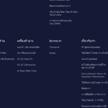
ศัลยกรรมหนังตาล่าง
เรียงไขมันใต้ตาใหม่ สำหรับ
วัยกลางคน
การยกกระชับร่องแก้ม
แบบ SMAS
ส่วน
เครื่องสำอาง
let-me-in
เกี่ยวกับเรา
แนะนำ พลาคอสเมติค
Thailand
คำพูดของคุณหมอ
้าท้อง
ประวัติของแบรนด์
Korea
วิสัยทัศน์ โรงพยาบาลไอดี
ะชับก้นทรงแอ
ID.AZ Face Fit
แนะนำคุณหมอ
ID.AZ Dermastic
ทำไมต้องศัลยกรรมที่โรง
พยาบาลไอดี
id Real After Care
Consultation Hours &
Hospital Information
วิธีเดินทางสู่โรงพยาบาลไอ
ติดต่อเรา
การตีพิมพ์ตำราวิชาการ
วิทยานิพนธ์, การวิจัย
รับรองจากประเทศเกาหลี