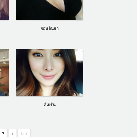
จอนจินฮา
ลีเยริน
7
»
Last