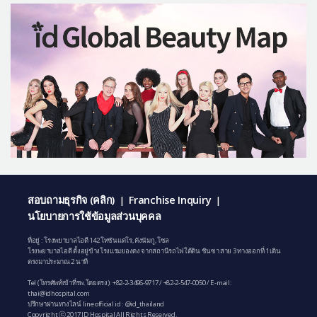
สอบถามธุรกิจ (คลิก)
Franchise Inquiry
|
|
นโยบายการใช้ข้อมูลส่วนบุคคล
ที่อยู่ : โรงพยาบาลไอดี 142 โทซันแดโร, คังนัมกู, โซล
โรงพยาบาลไอดี ตั้งอยู่ข้างโรงแรมยองดง จากสถานีรถไฟใต้ดิน ชินซา สาย 3 ทางออกที่ 1 เดิน
ตรงมาประมาณ 2 นาที
Tel (โทรศัพท์เข้าที่รพ.โดยตรง):
+82-2-3496-9717
/
+82-2-547-0050
/ E-mail:
thai@idhospital.com
ปรึกษาผ่านทางไลน์ line official id : @id_thailand
Copyright ⓒ 2017 ID Hospital All Rights Reserved.