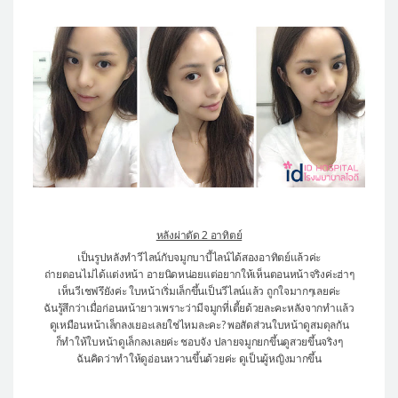
หลังผ่าตัด 2 อาทิตย์
เป็นรูปหลังทำวีไลน์กับจมูกบาบี้ไลน์ได้สองอาทิตย์แล้วค่ะ
ถ่ายตอนไม่ได้แต่งหน้า อายนิดหน่อยแต่อยากให้เห็นตอนหน้าจริงค่ะฮ่าๆ
เห็นวีเชฟรึยังค่ะ ใบหน้าเริ่มเล็กขึ้นเป็นวีไลน์แล้ว ถูกใจมากๆเลยค่ะ
ฉันรู้สึกว่าเมื่อก่อนหน้ายาวเพราะว่ามีจมูกที่เตี้ยด้วยละคะหลังจากทำแล้ว
ดูเหมือนหน้าเล็กลงเยอะเลยใช่ไหมละคะ? พอสัดส่วนใบหน้าดูสมดุลกัน
ก็ทำให้ใบหน้าดูเล็กลงเลยค่ะ ชอบจัง ปลายจมูกยกขึ้นดูสวยขึ้นจริงๆ
ฉันคิดว่าทำให้ดูอ่อนหวานขึ้นด้วยค่ะ ดูเป็นผู้หญิงมากขึ้น