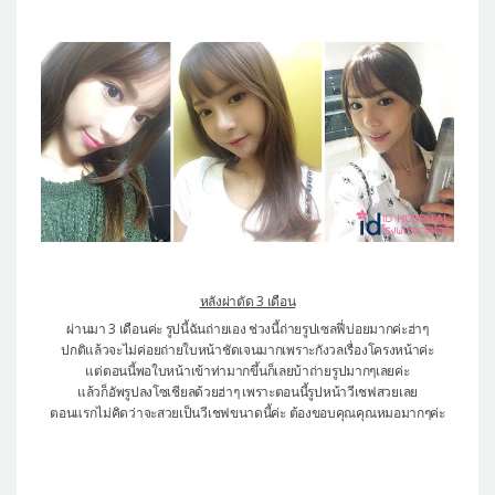
หลังผ่าตัด 3 เดือน
ผ่านมา 3 เดือนค่ะ รูปนี้ฉันถ่ายเอง ช่วงนี้ถ่ายรูปเซลฟี่บ่อยมากค่ะฮ่าๆ
ปกติแล้วจะไม่ค่อยถ่ายใบหน้าชัดเจนมากเพราะกังวลเรื่องโครงหน้าค่ะ
แต่ตอนนี้พอใบหน้าเข้าท่ามากขึ้นก็เลยบ้าถ่ายรูปมากๆเลยค่ะ
แล้วก็อัพรูปลงโซเชียลด้วยฮ่าๆ เพราะตอนนี้รูปหน้าวีเชฟสวยเลย
ตอนแรกไม่คิดว่าจะสวยเป็นวีเชฟขนาดนี้ค่ะ ต้องขอบคุณคุณหมอมากๆค่ะ