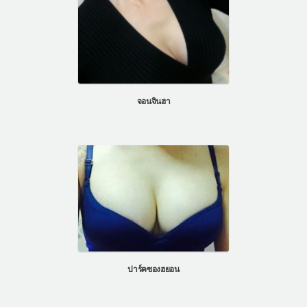
จอนจินฮา
ปาร์คซองฮยอน