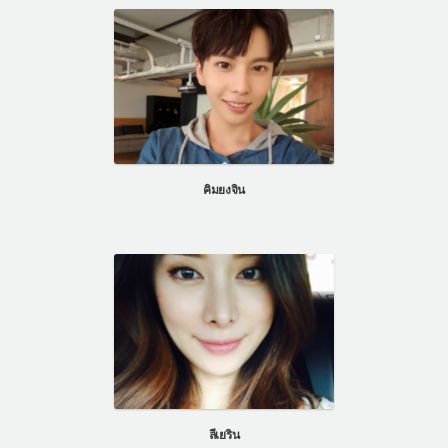
คิมยงจิน
ลีเยริน