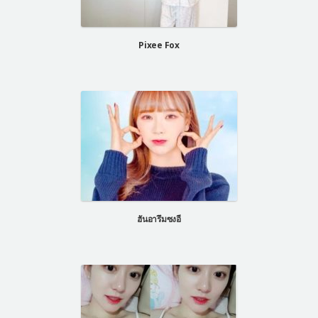
Pixee Fox
ฮันอารึมซงอี