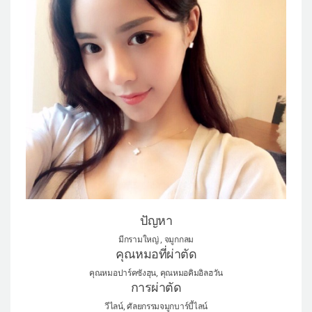
แผนกผิวหนัง
แผนกศัลยกรรมจุดซ่อนเร้น
เครื่องสำอาง
let-me-in
แนะนำโรงพยาบาลไอดี
ศัลยกรรมอย่างปลอดภัย
ปรึกษาทางออนไลน์
Real Selfie Review
ปัญหา
มีกรามใหญ่ , จมูกกลม
คุณหมอที่ผ่าตัด
คุณหมอปาร์คซังฮุน, คุณหมอคิมอิลฮวัน
การผ่าตัด
วีไลน์, ศัลยกรรมจมูกบาร์บี้ไลน์