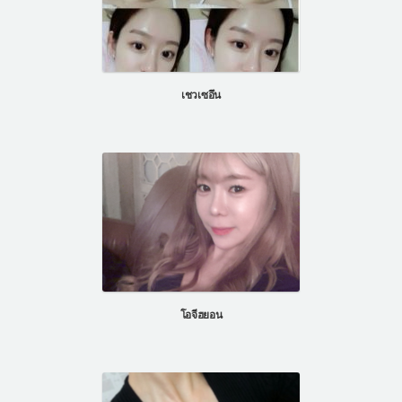
เชวเซอึน
โอจีฮยอน