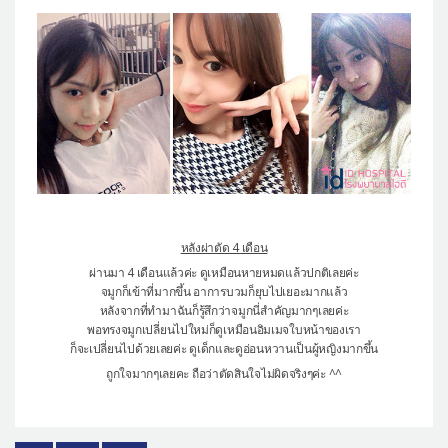
หลังผ่าตัด 4 เดือน
ผ่านมา 4 เดือนแล้วค่ะ ดูเหมือนหายหมดแล้วปกติเลยค่ะ
จมูกก็เข้าที่มากขึ้น อาการบวมก็ยุบไปเยอะมากแล้ว
หลังจากที่ทำมาฉันก็รู้สึกว่าจมูกนี่สำคัญมากๆเลยค่ะ
พอทรงจมูกเปลี่ยนไปใหม่ก็ดูเหมือนอิมเมจใบหน้าของเรา
ก็จะเปลี่ยนไปด้วยเลยค่ะ ดูเด็กและดูอ่อนหวานเป็นผู้หญิงมากขึ้น
ถูกใจมากๆเลยคะ ถือว่าตัดสินใจไม่ผิดจริงๆค่ะ ^^