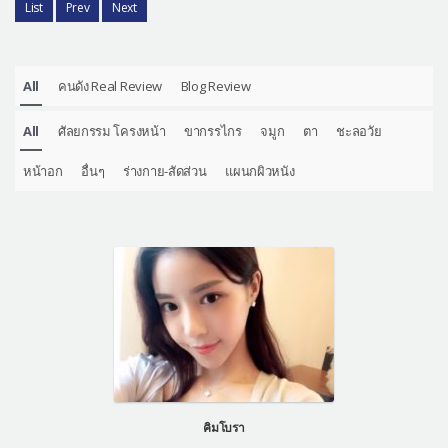
List
Prev
Next
All
คนดัง Real Review
Blog Review
All
ศัลยกรรม โครงหน้า
ขากรรไกร
จมูก
ตา
ชะลอวัย
หน้าอก
อื่นๆ
ร่างกาย-สัดส่วน
แผนกผิวหนัง
คิมโบรา