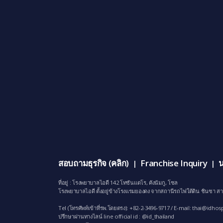
สอบถามธุรกิจ (คลิก)
Franchise Inquiry
น
|
|
ที่อยู่ : โรงพยาบาลไอดี 142 โทซันแดโร, คังนัมกู, โซล
โรงพยาบาลไอดี ตั้งอยู่ข้างโรงแรมยองดง จากสถานีรถไฟใต้ดิน ชินซา สา
Tel (โทรศัพท์เข้าที่รพ.โดยตรง): +82-2-3496-9717 / E-mail:
thai@idhosp
ปรึกษาผ่านทางไลน์ line official id : @id_thailand