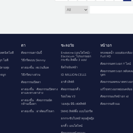
ตา
ชะลอวัย
หน้าอก
เทคนิคไอดี
ศัลยกรรมตาบัมบี้
Endotine (เอนโดไทน์) ∙
ทรงหยดน้ำ แบบส่องกล้อง
Elasticum ‘โปรแกรมยก
Full HD
กระชับ ลิฟติ้ง 3 แบบ’
ูก ไอดี
วิธีกรีดแบบ Skinny
ศัลยกรรมทรวงอก Y ไลน์
ฉีดไขมันหน้า
ลายพุ่ง
ตาสองชั้น: เซเว่นล็อค
ศัลยกรรมทรวงอก หลังคล
ID MILLION-CELLS
บุตร
กจมูก
วิธีกรีดบางส่วน
อาคิวลิฟท์
ศัลยกรรมลดขนาดทรวงอก
ศัลยกรรมเปิดตา
ศัลยกรรมยกคิ้ว
แก้ไขทรวงอกหย่อนคล้อย
ตาสองชั้น : ศัลยกรรมเปิดหาง
ตาและหางตาล่าง
ร้อยไหม V3
ศัลยกรรมแก้หน้าอก id
ตาสองชั้น : ศัลยกรรมมัด
กล้ามเนื้อตา
วอลลุ่ม มินิ เฟสลิฟท์
ศัลยกรรมหัวนม
ตาสองชั้น : ผ่าตัดแก้ไขตา
SMAS ลิฟท์ติ้ง แบบไม่กรีด
ยกกระชับใบหน้าคุณผู้หญิง
ยกคิ้ว เอนโดไทน์
ศัลยกรรมหนังตาบน