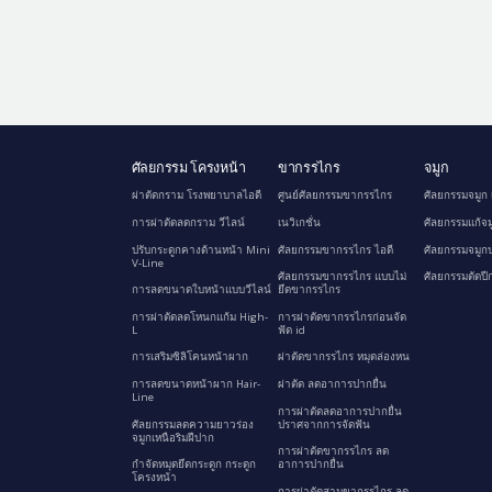
ศัลยกรรม โครงหน้า
ขากรรไกร
จมูก
ผ่าตัดกราม โรงพยาบาลไอดี
ศูนย์ศัลยกรรมขากรรไกร
ศัลยกรรมจมูก 
การผ่าตัดลดกราม วีไลน์
เนวิเกชั่น
ศัลยกรรมแก้จม
ปรับกระดูกคางด้านหน้า Mini
ศัลยกรรมขากรรไกร ไอดี
ศัลยกรรมจมูกป
V-Line
ศัลยกรรมขากรรไกร แบบไม่
ศัลยกรรมตัดปี
การลดขนาดใบหน้าแบบวีไลน์
ยึดขากรรไกร
การผ่าตัดลดโหนกแก้ม High-
การผ่าตัดขากรรไกรก่อนจัด
L
ฟัด id
การเสริมซิลิโคนหน้าผาก
ผ่าตัดขากรรไกร หมุดล่องหน
การลดขนาดหน้าผาก Hair-
ผ่าตัด ลดอาการปากยื่น
Line
การผ่าตัดลดอาการปากยื่น
ศัลยกรรมลดความยาวร่อง
ปราศจากการจัดฟัน
จมูกเหนือริมฝีปาก
การผ่าตัดขากรรไกร ลด
กำจัดหมุดยึดกระดูก กระดูก
อาการปากยื่น
โครงหน้า
การผ่าตัดสามขากรรไกร ลด