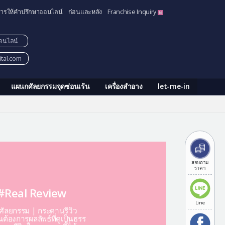
ารให้คำปรึกษาออนไลน์
ก่อนและหลัง
Franchise Inquiry
อนไลน์
tal.com
แผนกศัลยกรรมจุดซ่อนเร้น
เครื่องสำอาง
let-me-in
สอบถาม
ราคา
#Real Review
Line
ีศัลยกรรม | กระดานรีวิว
ต้องการผลลัพธ์ที่ดูเป็นธรร