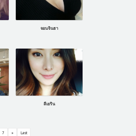
จอนจินฮา
ลีเยริน
7
»
Last