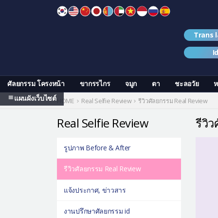
Skip
to
content
Trans 
I
ศัลยกรรม โครงหน้า
ขากรรไกร
จมูก
ตา
ชะลอวัย
ห
แผนผังเว็บไซต์
HOME
Real Selfie Review
รีวิวศัลยกรรม Real Review
Real Selfie Review
รีวิ
รูปภาพ Before & After
รีวิวศัลยกรรม Real Review
แจ้งประกาศ, ข่าวสาร
งานปรึกษาศัลยกรรม id