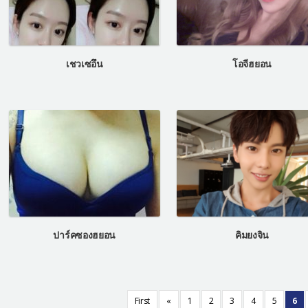
เชวเซอึน
โอจีฮยอน
ปาร์คซองฮยอน
คิมยงจิน
First
«
1
2
3
4
5
6