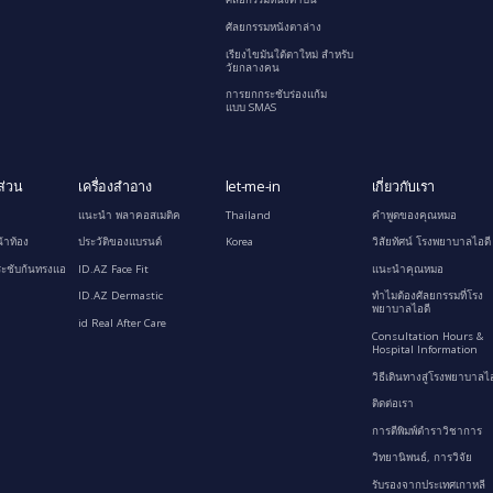
ศัลยกรรมหนังตาล่าง
เรียงไขมันใต้ตาใหม่ สำหรับ
วัยกลางคน
การยกกระชับร่องแก้ม
แบบ SMAS
ส่วน
เครื่องสำอาง
let-me-in
เกี่ยวกับเรา
แนะนำ พลาคอสเมติค
Thailand
คำพูดของคุณหมอ
้าท้อง
ประวัติของแบรนด์
Korea
วิสัยทัศน์ โรงพยาบาลไอดี
ะชับก้นทรงแอ
ID.AZ Face Fit
แนะนำคุณหมอ
ID.AZ Dermastic
ทำไมต้องศัลยกรรมที่โรง
พยาบาลไอดี
id Real After Care
Consultation Hours &
Hospital Information
วิธีเดินทางสู่โรงพยาบาลไอ
ติดต่อเรา
การตีพิมพ์ตำราวิชาการ
วิทยานิพนธ์, การวิจัย
รับรองจากประเทศเกาหลี