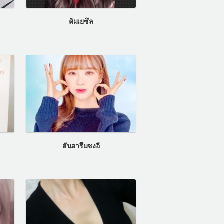
คิมเยซึล
ฮันอารึมซงอี