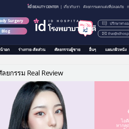
| เกี่ยวกับเรา
ศัลยกรรมตกแต่งที่ปลอดภัย
ก
lady Surgery
ปรึกษาทางอ
d Blog
thai@idhospi
น้าอก
ร่างกาย-สัดส่วน
ศัลยกรรมผู้ชาย
อื่นๆ
แผนกผิวหนัง
วศัลยกรรม Real Review
ไอด
หากคุณ