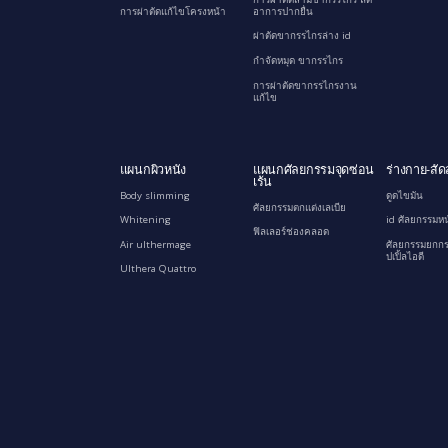
การผ่าตัดแก้ไขโครงหน้า
อาการปากยื่น
ผ่าตัดขากรรไกรล่าง id
กำจัดหมุด ขากรรไกร
การผ่าตัดขากรรไกรงาน
แก้ไข
แผนกผิวหนัง
แผนกศัลยกรรมจุดซ่อน
ร่างกาย-สัด
เร้น
Body slimming
ดูดไขมัน
ศัลยกรรมตกแต่งเลเบีย
Whitening
id ศัลยกรรมหน
ฟิลเลอร์ช่องคลอด
Air ulthermage
ศัลยกรรมยกกร
ปเปิ้ลไอดี
Ulthera Quattro