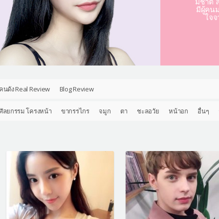
มชาติ ล
มีผู้คน
ใจจ
คนดัง Real Review
Blog Review
ศัลยกรรม โครงหน้า
ขากรรไกร
จมูก
ตา
ชะลอวัย
หน้าอก
อื่นๆ