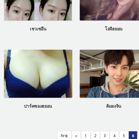
เชวเซอึน
โอจีฮยอน
ปาร์คซองฮยอน
คิมยงจิน
First
«
1
2
3
4
5
6