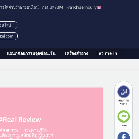
ารให้คำปรึกษาออนไลน์
ก่อนและหลัง
Franchise Inquiry
อนไลน์
tal.com
แผนกศัลยกรรมจุดซ่อนเร้น
เครื่องสำอาง
let-me-in
สอบถาม
ราคา
#Real Review
Line
ีศัลยกรรม | กระดานรีวิว
ต้องการผลลัพธ์ที่ดูเป็นธรร