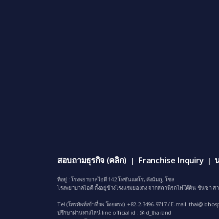
สอบถามธุรกิจ (คลิก)
Franchise Inquiry
น
|
|
ที่อยู่ : โรงพยาบาลไอดี 142 โทซันแดโร, คังนัมกู, โซล
โรงพยาบาลไอดี ตั้งอยู่ข้างโรงแรมยองดง จากสถานีรถไฟใต้ดิน ชินซา สา
Tel (โทรศัพท์เข้าที่รพ.โดยตรง): +82-2-3496-9717 / E-mail:
thai@idhosp
ปรึกษาผ่านทางไลน์ line official id : @id_thailand