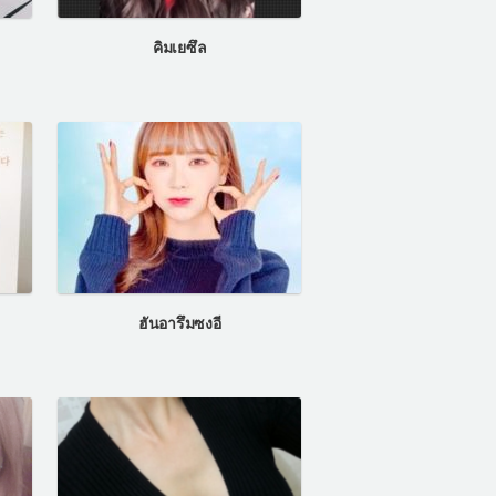
คิมเยซึล
ฮันอารึมซงอี