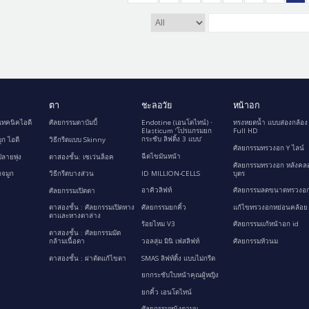
ตา
ชะลอวัย
หน้าอก
เทคนิคไอดี
ศัลยกรรมตาบัมบี้
Endotine (เอนโดไทน์) ∙
ทรงหยดน้ำ แบบส่องกล้อง
Elasticum ‘โปรแกรมยก
Full HD
กระชับ ลิฟติ้ง 3 แบบ’
ูก ไอดี
วิธีกรีดแบบ Skinny
ศัลยกรรมทรวงอก Y ไลน์
ฉีดไขมันหน้า
ลายพุ่ง
ตาสองชั้น: เซเว่นล็อค
ศัลยกรรมทรวงอก หลังคล
ID MILLION-CELLS
บุตร
กจมูก
วิธีกรีดบางส่วน
อาคิวลิฟท์
ศัลยกรรมลดขนาดทรวงอก
ศัลยกรรมเปิดตา
ศัลยกรรมยกคิ้ว
แก้ไขทรวงอกหย่อนคล้อย
ตาสองชั้น : ศัลยกรรมเปิดหาง
ตาและหางตาล่าง
ร้อยไหม V3
ศัลยกรรมแก้หน้าอก id
ตาสองชั้น : ศัลยกรรมมัด
กล้ามเนื้อตา
วอลลุ่ม มินิ เฟสลิฟท์
ศัลยกรรมหัวนม
ตาสองชั้น : ผ่าตัดแก้ไขตา
SMAS ลิฟท์ติ้ง แบบไม่กรีด
ยกกระชับใบหน้าคุณผู้หญิง
ยกคิ้ว เอนโดไทน์
ศัลยกรรมหนังตาบน