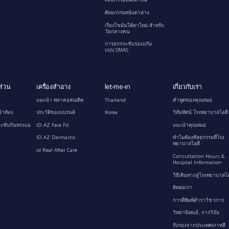
ศัลยกรรมหนังตาล่าง
เรียงไขมันใต้ตาใหม่ สำหรับ
วัยกลางคน
การยกกระชับร่องแก้ม
แบบ SMAS
ส่วน
เครื่องสำอาง
let-me-in
เกี่ยวกับเรา
แนะนำ พลาคอสเมติค
Thailand
คำพูดของคุณหมอ
้าท้อง
ประวัติของแบรนด์
Korea
วิสัยทัศน์ โรงพยาบาลไอดี
ะชับก้นทรงแอ
ID.AZ Face Fit
แนะนำคุณหมอ
ID.AZ Dermastic
ทำไมต้องศัลยกรรมที่โรง
พยาบาลไอดี
id Real After Care
Consultation Hours &
Hospital Information
วิธีเดินทางสู่โรงพยาบาลไอ
ติดต่อเรา
การตีพิมพ์ตำราวิชาการ
วิทยานิพนธ์, การวิจัย
รับรองจากประเทศเกาหลี