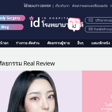
| เกี่ยวกับเรา
ศัลยกรรมตกแต่งที่ปลอดภัย
ก
lady Surgery
ปรึกษาทางอ
d Blog
thai@idhospi
น้าอก
ร่างกาย-สัดส่วน
ศัลยกรรมผู้ชาย
อื่นๆ
แผนกผิวหนัง
วศัลยกรรม Real Review
ไอด
หากคุณ