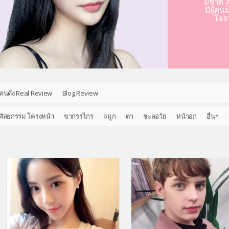
มชาติ ล
มีผู้คน
ใจจ
คนดัง Real Review
Blog Review
ศัลยกรรม โครงหน้า
ขากรรไกร
จมูก
ตา
ชะลอวัย
หน้าอก
อื่นๆ