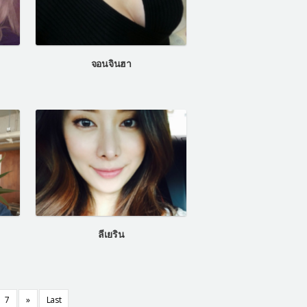
จอนจินฮา
ลีเยริน
7
»
Last