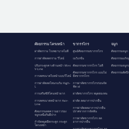
ศัลยกรรม โครงหน้า
ขากรรไกร
จมูก
ผ่าตัดกราม โรงพยาบาลไอดี
ศูนย์ศัลยกรรมขากรรไกร
ศัลยกรรมจมูก 
การผ่าตัดลดกราม วีไลน์
เนวิเกชั่น
ศัลยกรรมแก้จม
ปรับกระดูกคางด้านหน้า Mini
ศัลยกรรมขากรรไกร ไอดี
ศัลยกรรมจมูกป
V-Line
ศัลยกรรมขากรรไกร แบบไม่
ศัลยกรรมตัดปี
การลดขนาดใบหน้าแบบวีไลน์
ยึดขากรรไกร
การผ่าตัดลดโหนกแก้ม High-
การผ่าตัดขากรรไกรก่อนจัด
L
ฟัด id
การเสริมซิลิโคนหน้าผาก
ผ่าตัดขากรรไกร หมุดล่องหน
การลดขนาดหน้าผาก Hair-
ผ่าตัด ลดอาการปากยื่น
Line
การผ่าตัดลดอาการปากยื่น
ศัลยกรรมลดความยาวร่อง
ปราศจากการจัดฟัน
จมูกเหนือริมฝีปาก
การผ่าตัดขากรรไกร ลด
กำจัดหมุดยึดกระดูก กระดูก
อาการปากยื่น
โครงหน้า
การผ่าตัดสามขากรรไกร ลด