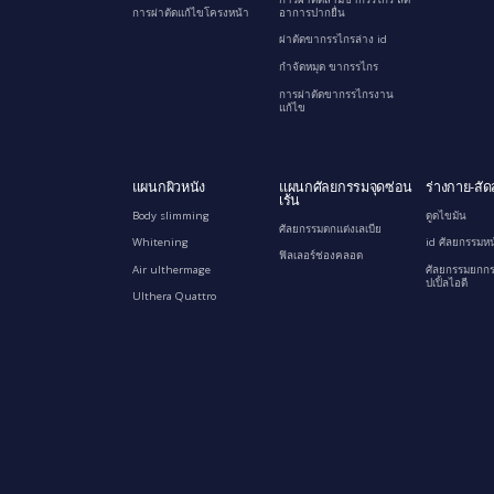
การผ่าตัดแก้ไขโครงหน้า
อาการปากยื่น
ผ่าตัดขากรรไกรล่าง id
กำจัดหมุด ขากรรไกร
การผ่าตัดขากรรไกรงาน
แก้ไข
แผนกผิวหนัง
แผนกศัลยกรรมจุดซ่อน
ร่างกาย-สัด
เร้น
Body slimming
ดูดไขมัน
ศัลยกรรมตกแต่งเลเบีย
Whitening
id ศัลยกรรมหน
ฟิลเลอร์ช่องคลอด
Air ulthermage
ศัลยกรรมยกกร
ปเปิ้ลไอดี
Ulthera Quattro