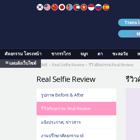
Skip
to
content
Trans 
I
ศัลยกรรม โครงหน้า
ขากรรไกร
จมูก
ตา
ชะลอวัย
ห
แผนผังเว็บไซต์
HOME
Real Selfie Review
รีวิวศัลยกรรม Real Review
Real Selfie Review
รีวิ
รูปภาพ Before & After
รีวิวศัลยกรรม Real Review
แจ้งประกาศ, ข่าวสาร
งานปรึกษาศัลยกรรม id