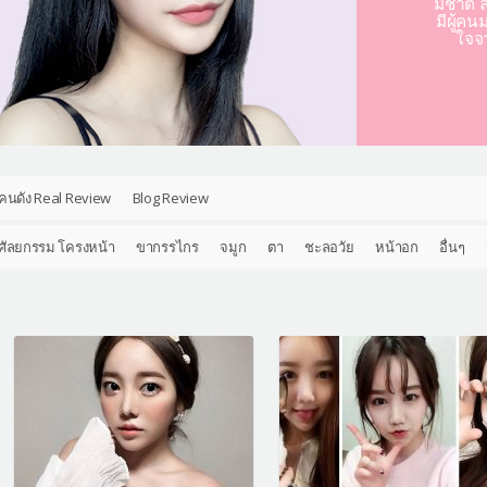
มชาติ ล
มีผู้คน
ใจจ
คนดัง Real Review
Blog Review
ศัลยกรรม โครงหน้า
ขากรรไกร
จมูก
ตา
ชะลอวัย
หน้าอก
อื่นๆ