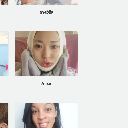
คางอีซึล
Alisa