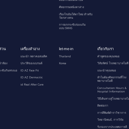
ศัลยกรรมหนังตาล่าง
เรียงไขมันใต้ตาใหม่ สำหรับ
วัยกลางคน
การยกกระชับร่องแก้ม
แบบ SMAS
ส่วน
เครื่องสำอาง
let-me-in
เกี่ยวกับเรา
แนะนำ พลาคอสเมติค
Thailand
คำพูดของคุณหมอ
้าท้อง
ประวัติของแบรนด์
Korea
วิสัยทัศน์ โรงพยาบาลไอดี
ะชับก้นทรงแอ
ID.AZ Face Fit
แนะนำคุณหมอ
ID.AZ Dermastic
ทำไมต้องศัลยกรรมที่โรง
พยาบาลไอดี
id Real After Care
Consultation Hours &
Hospital Information
วิธีเดินทางสู่โรงพยาบาลไอ
ติดต่อเรา
การตีพิมพ์ตำราวิชาการ
วิทยานิพนธ์, การวิจัย
รับรองจากประเทศเกาหลี