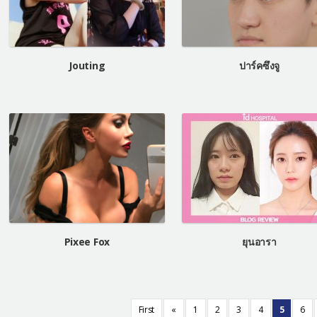
Jouting
ปาร์คซึงจู
Pixee Fox
ยุนอารา
First
«
1
2
3
4
5
6