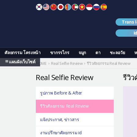
Skip
to
content
Trans 
I
ศัลยกรรม โครงหน้า
ขากรรไกร
จมูก
ตา
ชะลอวัย
ห
แผนผังเว็บไซต์
HOME
Real Selfie Review
รีวิวศัลยกรรม Real Review
Real Selfie Review
รีวิ
รูปภาพ Before & After
รีวิวศัลยกรรม Real Review
แจ้งประกาศ, ข่าวสาร
งานปรึกษาศัลยกรรม id