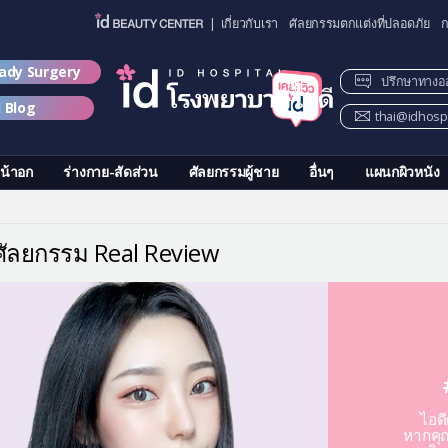
| เกี่ยวกับเรา
ศัลยกรรมตกแต่งที่ปลอดภัย
ก
lady Surgery
ปรึกษาทางอ
d Blog
thai@idhospi
น้าอก
ร่างกาย-สัดส่วน
ศัลยกรรมผู้ชาย
อื่นๆ
แผนกผิวหนัง
วศัลยกรรม Real Review
ไอด
หากคุณ