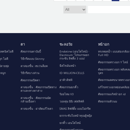
ตา
ชะลอวัย
หน้าอก
เทคนิคไอดี
ศัลยกรรมตาบัมบี้
Endotine (เอนโดไทน์) ∙
ทรงหยดน้ำ แบบส่องกล้อง
Elasticum ‘โปรแกรมยก
Full HD
กระชับ ลิฟติ้ง 3 แบบ’
ูก ไอดี
วิธีกรีดแบบ Skinny
ศัลยกรรมทรวงอก Y ไลน์
ฉีดไขมันหน้า
ลายพุ่ง
ตาสองชั้น: เซเว่นล็อค
ศัลยกรรมทรวงอก หลังคล
ID MILLION-CELLS
บุตร
กจมูก
วิธีกรีดบางส่วน
อาคิวลิฟท์
ศัลยกรรมลดขนาดทรวงอก
ศัลยกรรมเปิดตา
ศัลยกรรมยกคิ้ว
แก้ไขทรวงอกหย่อนคล้อย
ตาสองชั้น : ศัลยกรรมเปิดหาง
ตาและหางตาล่าง
ร้อยไหม V3
ศัลยกรรมแก้หน้าอก id
ตาสองชั้น : ศัลยกรรมมัด
กล้ามเนื้อตา
วอลลุ่ม มินิ เฟสลิฟท์
ศัลยกรรมหัวนม
ตาสองชั้น : ผ่าตัดแก้ไขตา
SMAS ลิฟท์ติ้ง แบบไม่กรีด
ยกกระชับใบหน้าคุณผู้หญิง
ยกคิ้ว เอนโดไทน์
ศัลยกรรมหนังตาบน