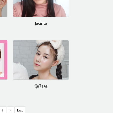
Jacinta
นุ๊ก ไอดอ
7
»
Last