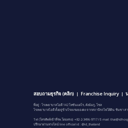
สอบถามธุรกิจ (คลิก)
Franchise Inquiry
น
|
|
ที่อยู่ : โรงพยาบาลไอดี 142 โทซันแดโร, คังนัมกู, โซล
โรงพยาบาลไอดี ตั้งอยู่ข้างโรงแรมยองดง จากสถานีรถไฟใต้ดิน ชินซา สา
Tel (โทรศัพท์เข้าที่รพ.โดยตรง): +82-2-3496-9717 / E-mail:
thai@idhosp
ปรึกษาผ่านทางไลน์ line official id : @id_thailand