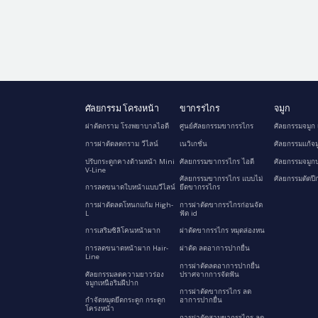
ศัลยกรรม โครงหน้า
ขากรรไกร
จมูก
ผ่าตัดกราม โรงพยาบาลไอดี
ศูนย์ศัลยกรรมขากรรไกร
ศัลยกรรมจมูก 
การผ่าตัดลดกราม วีไลน์
เนวิเกชั่น
ศัลยกรรมแก้จม
ปรับกระดูกคางด้านหน้า Mini
ศัลยกรรมขากรรไกร ไอดี
ศัลยกรรมจมูกป
V-Line
ศัลยกรรมขากรรไกร แบบไม่
ศัลยกรรมตัดปี
การลดขนาดใบหน้าแบบวีไลน์
ยึดขากรรไกร
การผ่าตัดลดโหนกแก้ม High-
การผ่าตัดขากรรไกรก่อนจัด
L
ฟัด id
การเสริมซิลิโคนหน้าผาก
ผ่าตัดขากรรไกร หมุดล่องหน
การลดขนาดหน้าผาก Hair-
ผ่าตัด ลดอาการปากยื่น
Line
การผ่าตัดลดอาการปากยื่น
ศัลยกรรมลดความยาวร่อง
ปราศจากการจัดฟัน
จมูกเหนือริมฝีปาก
การผ่าตัดขากรรไกร ลด
กำจัดหมุดยึดกระดูก กระดูก
อาการปากยื่น
โครงหน้า
การผ่าตัดสามขากรรไกร ลด