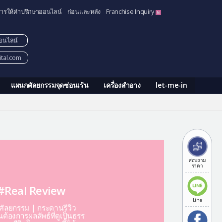
ารให้คำปรึกษาออนไลน์
ก่อนและหลัง
Franchise Inquiry
อนไลน์
tal.com
แผนกศัลยกรรมจุดซ่อนเร้น
เครื่องสำอาง
let-me-in
สอบถาม
ราคา
#Real Review
Line
ีศัลยกรรม | กระดานรีวิว
ต้องการผลลัพธ์ที่ดูเป็นธรร