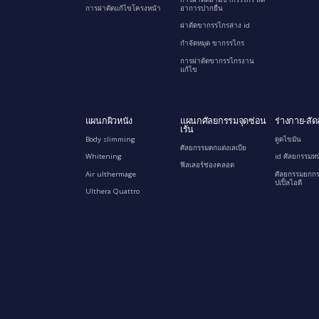
การผ่าตัดแก้ไขโครงหน้า
อาการปากยื่น
ผ่าตัดขากรรไกรล่าง id
กำจัดหมุด ขากรรไกร
การผ่าตัดขากรรไกรงาน
แก้ไข
แผนกผิวหนัง
แผนกศัลยกรรมจุดซ่อน
ร่างกาย-สัด
เร้น
Body slimming
ดูดไขมัน
ศัลยกรรมตกแต่งเลเบีย
Whitening
id ศัลยกรรมหน
ฟิลเลอร์ช่องคลอด
Air ulthermage
ศัลยกรรมยกกร
ปเปิ้ลไอดี
Ulthera Quattro