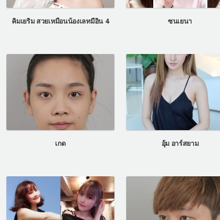
คิมเยริม สวยเหมือนน้องเลทมีอิน 4
ซนเยนา
เกด
อุ้ม อาร์สยาม