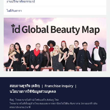
งานปรึกษาศัลยกรรม id
ไอดีกับดารา
สอบถามธุรกิจ (คลิก)
Franchise Inquiry
|
|
นโยบายการใช้ข้อมูลส่วนบุคคล
ที่อยู่ : โรงพยาบาลไอดี 142 โทซันแดโร, คังนัมกู, โซล
โรงพยาบาลไอดี ตั้งอยู่ข้างโรงแรมยองดง จากสถานีรถไฟใต้ดิน ชินซา สาย 3 ทางออกที่ 1 เดิน
ตรงมาประมาณ 2 นาที