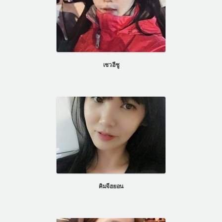
เชวฮีชู
คิมจีฮยอน