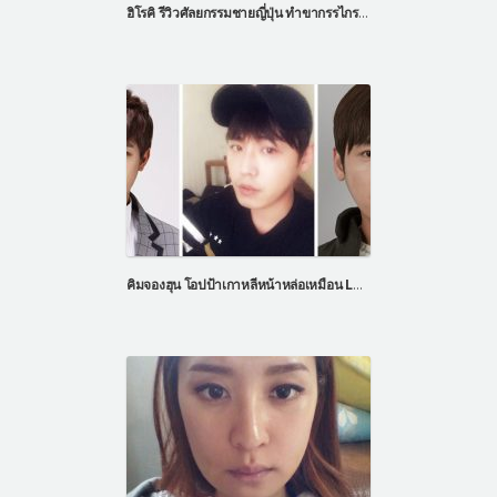
ฮิโรคิ รีวิวศัลยกรรมชายญี่ปุ่น ทำขากรรไกรเหมือนชายรายการเลทมีอิน
คิมจองฮุน โอปป้าเกาหลีหน้าหล่อเหมือน Let Me In