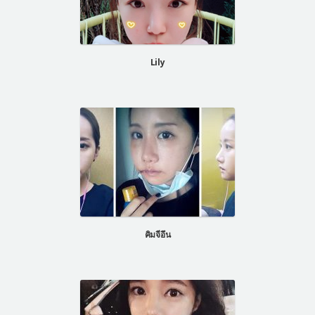
Lily
คิมจีอึน