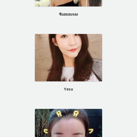
แผนกผิวหนัง
ซิมฮยอนจอง
แผนกศัลยกรรมจุดซ่อนเร้น
เครื่องสำอาง
let-me-in
แนะนำโรงพยาบาลไอดี
ศัลยกรรมอย่างปลอดภัย
ปรึกษาทางออนไลน์
Real Selfie Review
Yesu