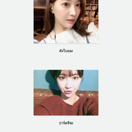
คังโบยอง
ปาร์คจีซง