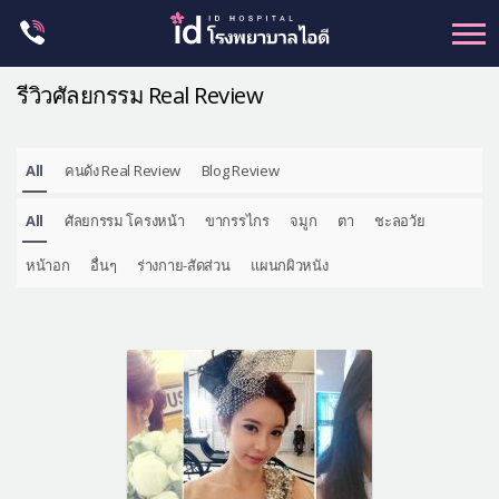
Skip
to
content
รีวิวศัลยกรรม Real Review
All
คนดัง Real Review
Blog Review
ศัลยกรรม โครงหน้า
All
ศัลยกรรม โครงหน้า
ขากรรไกร
จมูก
ตา
ชะลอวัย
ขากรรไกร
จมูก
หน้าอก
อื่นๆ
ร่างกาย-สัดส่วน
แผนกผิวหนัง
ตา
ชะลอวัย
หน้าอก
ร่างกาย-สัดส่วน
ศัลยกรรมผู้ชาย
อื่นๆ