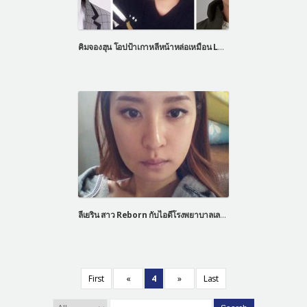
คิมจองฮุน โอปป้าเกาหลีหน้าหล่อเหมือน Let Me In
ลีเยริน สาว Reborn กับไอดีโรงพยาบาลเลทมีอิน
First
«
4
»
Last