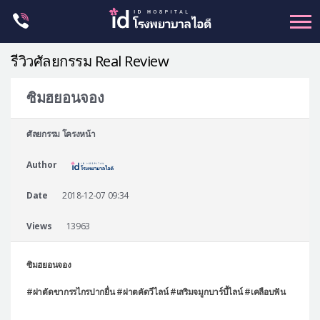
Skip
to
content
รีวิวศัลยกรรม Real Review
ซิมฮยอนจอง
ศัลยกรรม โครงหน้า
ศัลยกรรม โครงหน้า
ขากรรไกร
Author
จมูก
ตา
Date
2018-12-07 09:34
ชะลอวัย
Views
13963
หน้าอก
ซิมฮยอนจอง
ร่างกาย-สัดส่วน
#ผ่าตัดขากรรไกรปากยื่น #ผ่าตคัดวีไลน์ #เสริมจมูกบาร์บี้ไลน์ #เคลือบฟัน
ศัลยกรรมผู้ชาย
อื่นๆ