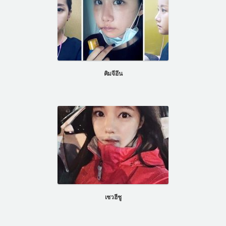
คิมจีอึน
เชวฮีชู