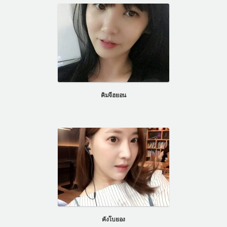
คิมจีฮยอน
คังโบยอง