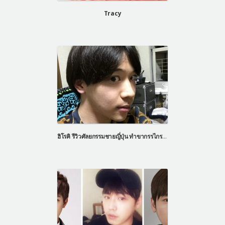
Tracy
ฮิโรคิ รีวิวศัลยกรรมชายญี่ปุ่น ทำขากรรไกรเหมือนชายรายการเลทมีอิน