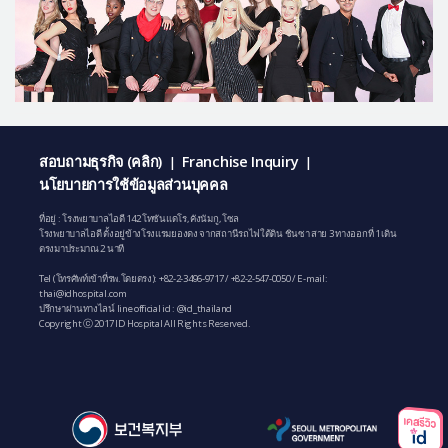
สอบถามธุรกิจ (คลิก)
Franchise Inquiry
|
|
นโยบายการใช้ข้อมูลส่วนบุคคล
ที่อยู่ : โรงพยาบาลไอดี 142 โทซันแดโร, คังนัมกู, โซล
โรงพยาบาลไอดี ตั้งอยู่ข้างโรงแรมยองดง จากสถานีรถไฟใต้ดิน ชินซา สาย 3 ทางออกที่ 1 เดิน
ตรงมาประมาณ 2 นาที
Tel (โทรศัพท์เข้าที่รพ.โดยตรง):
+82-2-3496-9717
/
+82-2-547-0050
/ E-mail:
thai@idhospital.com
ปรึกษาผ่านทางไลน์ line official id : @id_thailand
Copyright ⓒ 2017 ID Hospital All Rights Reserved.