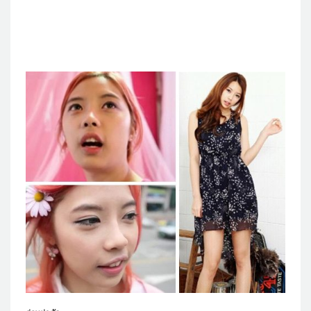
แผนกผิวหนัง
แผนกศัลยกรรมจุดซ่อนเร้น
เครื่องสำอาง
let-me-in
แนะนำโรงพยาบาลไอดี
ศัลยกรรมอย่างปลอดภัย
ปรึกษาทางออนไลน์
Real Selfie Review