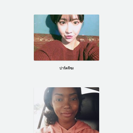
ปาร์คจีซง