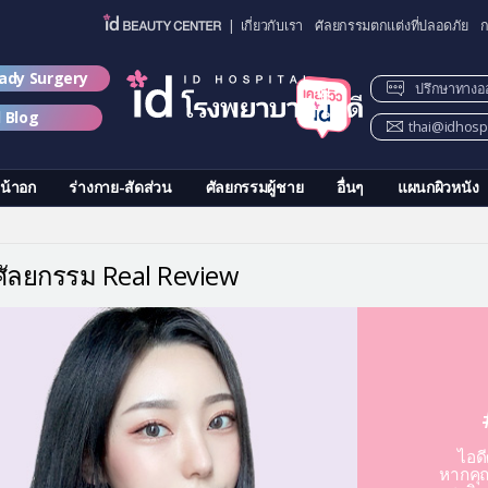
| เกี่ยวกับเรา
ศัลยกรรมตกแต่งที่ปลอดภัย
ก
lady Surgery
ปรึกษาทางอ
d Blog
thai@idhospi
น้าอก
ร่างกาย-สัดส่วน
ศัลยกรรมผู้ชาย
อื่นๆ
แผนกผิวหนัง
วศัลยกรรม Real Review
ไอด
หากคุณ