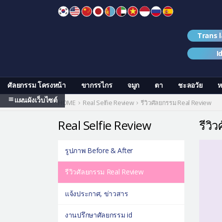
Skip
to
content
Trans 
I
ศัลยกรรม โครงหน้า
ขากรรไกร
จมูก
ตา
ชะลอวัย
ห
แผนผังเว็บไซต์
HOME
Real Selfie Review
รีวิวศัลยกรรม Real Review
Real Selfie Review
รีวิ
รูปภาพ Before & After
รีวิวศัลยกรรม Real Review
แจ้งประกาศ, ข่าวสาร
งานปรึกษาศัลยกรรม id