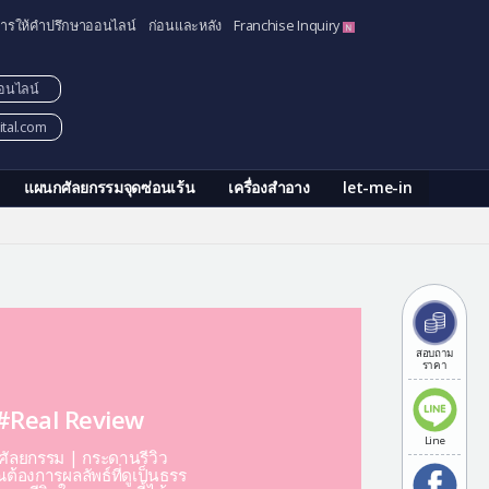
ารให้คำปรึกษาออนไลน์
ก่อนและหลัง
Franchise Inquiry
อนไลน์
tal.com
แผนกศัลยกรรมจุดซ่อนเร้น
เครื่องสำอาง
let-me-in
สอบถาม
ราคา
#Real Review
Line
ีศัลยกรรม | กระดานรีวิว
ต้องการผลลัพธ์ที่ดูเป็นธรร