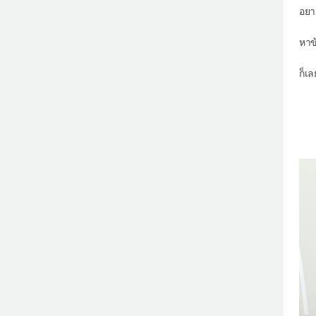
อยา
หาข
ก็เ