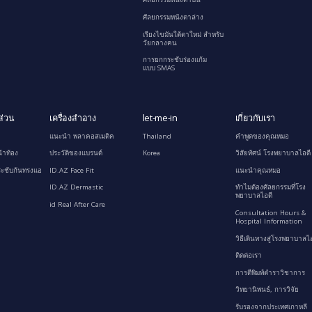
ศัลยกรรมหนังตาล่าง
เรียงไขมันใต้ตาใหม่ สำหรับ
วัยกลางคน
การยกกระชับร่องแก้ม
แบบ SMAS
ส่วน
เครื่องสำอาง
let-me-in
เกี่ยวกับเรา
แนะนำ พลาคอสเมติค
Thailand
คำพูดของคุณหมอ
้าท้อง
ประวัติของแบรนด์
Korea
วิสัยทัศน์ โรงพยาบาลไอดี
ะชับก้นทรงแอ
ID.AZ Face Fit
แนะนำคุณหมอ
ID.AZ Dermastic
ทำไมต้องศัลยกรรมที่โรง
พยาบาลไอดี
id Real After Care
Consultation Hours &
Hospital Information
วิธีเดินทางสู่โรงพยาบาลไอ
ติดต่อเรา
การตีพิมพ์ตำราวิชาการ
วิทยานิพนธ์, การวิจัย
รับรองจากประเทศเกาหลี