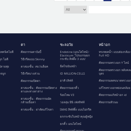
ตา
ชะลอวัย
หน้าอก
เทคนิคไอดี
ศัลยกรรมตาบัมบี้
Endotine (เอนโดไทน์) ∙
ทรงหยดน้ำ แบบส่องกล้อง
Elasticum ‘โปรแกรมยก
Full HD
กระชับ ลิฟติ้ง 3 แบบ’
ูก ไอดี
วิธีกรีดแบบ Skinny
ศัลยกรรมทรวงอก Y ไลน์
ฉีดไขมันหน้า
ลายพุ่ง
ตาสองชั้น: เซเว่นล็อค
ศัลยกรรมทรวงอก หลังคล
ID MILLION-CELLS
บุตร
กจมูก
วิธีกรีดบางส่วน
อาคิวลิฟท์
ศัลยกรรมลดขนาดทรวงอก
ศัลยกรรมเปิดตา
ศัลยกรรมยกคิ้ว
แก้ไขทรวงอกหย่อนคล้อย
ตาสองชั้น : ศัลยกรรมเปิดหาง
ตาและหางตาล่าง
ร้อยไหม V3
ศัลยกรรมแก้หน้าอก id
ตาสองชั้น : ศัลยกรรมมัด
กล้ามเนื้อตา
วอลลุ่ม มินิ เฟสลิฟท์
ศัลยกรรมหัวนม
ตาสองชั้น : ผ่าตัดแก้ไขตา
SMAS ลิฟท์ติ้ง แบบไม่กรีด
ยกกระชับใบหน้าคุณผู้หญิง
ยกคิ้ว เอนโดไทน์
ศัลยกรรมหนังตาบน