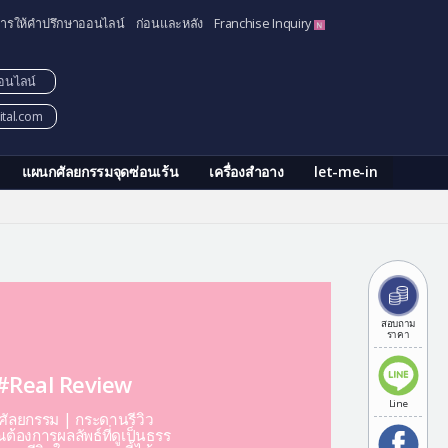
ารให้คำปรึกษาออนไลน์
ก่อนและหลัง
Franchise Inquiry
อนไลน์
tal.com
แผนกศัลยกรรมจุดซ่อนเร้น
เครื่องสำอาง
let-me-in
สอบถาม
ราคา
#Real Review
Line
ีศัลยกรรม | กระดานรีวิว
ต้องการผลลัพธ์ที่ดูเป็นธรร