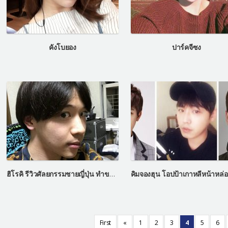
คังโบยอง
ปาร์คจีซง
ฮิโรคิ รีวิวศัลยกรรมชายญี่ปุ่น ทำขากรรไกรเหมือนชายรายการเลทมีอิน
First
«
1
2
3
4
5
6