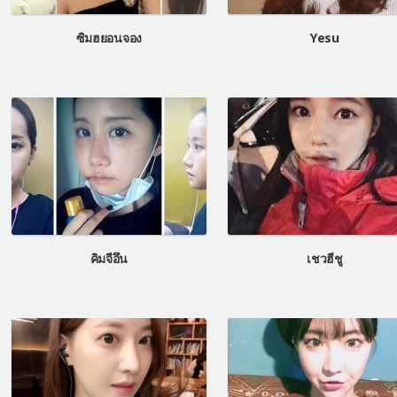
ซิมฮยอนจอง
Yesu
คิมจีอึน
เชวฮีชู