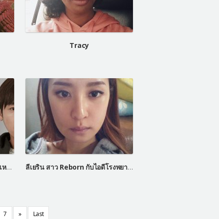
Tracy
คิมจองฮุน โอปป้าเกาหลีหน้าหล่อเหมือน Let Me In
ลีเยริน สาว Reborn กับไอดีโรงพยาบาลเลทมีอิน
7
»
Last