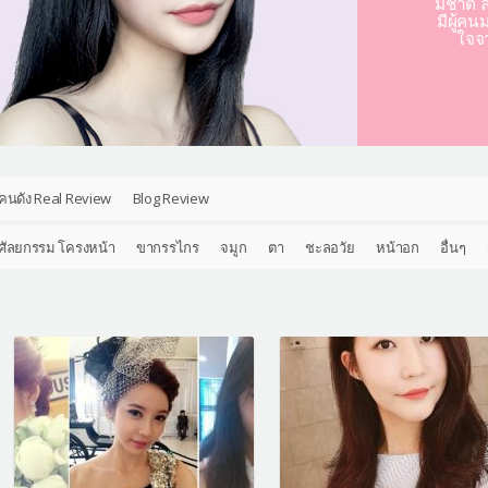
มชาติ ล
มีผู้คน
ใจจ
คนดัง Real Review
Blog Review
ศัลยกรรม โครงหน้า
ขากรรไกร
จมูก
ตา
ชะลอวัย
หน้าอก
อื่นๆ