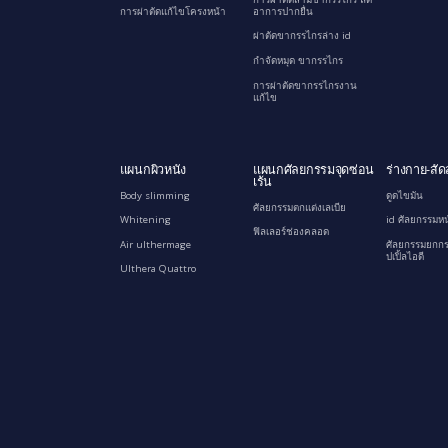
การผ่าตัดแก้ไขโครงหน้า
อาการปากยื่น
ผ่าตัดขากรรไกรล่าง id
กำจัดหมุด ขากรรไกร
การผ่าตัดขากรรไกรงาน
แก้ไข
แผนกผิวหนัง
แผนกศัลยกรรมจุดซ่อน
ร่างกาย-สัด
เร้น
Body slimming
ดูดไขมัน
ศัลยกรรมตกแต่งเลเบีย
Whitening
id ศัลยกรรมหน
ฟิลเลอร์ช่องคลอด
Air ulthermage
ศัลยกรรมยกกร
ปเปิ้ลไอดี
Ulthera Quattro