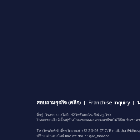
สอบถามธุรกิจ (คลิก)
Franchise Inquiry
น
|
|
ที่อยู่ : โรงพยาบาลไอดี 142 โทซันแดโร, คังนัมกู, โซล
โรงพยาบาลไอดี ตั้งอยู่ข้างโรงแรมยองดง จากสถานีรถไฟใต้ดิน ชินซา สา
Tel (โทรศัพท์เข้าที่รพ.โดยตรง): +82-2-3496-9717 / E-mail:
thai@idhosp
ปรึกษาผ่านทางไลน์ line official id : @id_thailand