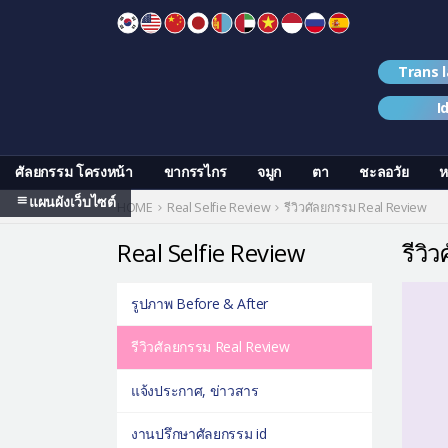
Skip
to
content
Trans 
I
ศัลยกรรม โครงหน้า
ขากรรไกร
จมูก
ตา
ชะลอวัย
ห
แผนผังเว็บไซต์
HOME
Real Selfie Review
รีวิวศัลยกรรม Real Review
Real Selfie Review
รีวิ
รูปภาพ Before & After
รีวิวศัลยกรรม Real Review
แจ้งประกาศ, ข่าวสาร
งานปรึกษาศัลยกรรม id