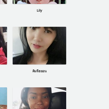
Lily
คิมจีฮยอน