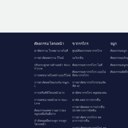
ศัลยกรรม โครงหน้า
ขากรรไกร
จมูก
ผ่าตัดกราม โรงพยาบาลไอดี
ศูนย์ศัลยกรรมขากรรไกร
ศัลยกรรมจมูก 
การผ่าตัดลดกราม วีไลน์
เนวิเกชั่น
ศัลยกรรมแก้จม
ปรับกระดูกคางด้านหน้า Mini
ศัลยกรรมขากรรไกร ไอดี
ศัลยกรรมจมูกป
V-Line
ศัลยกรรมขากรรไกร แบบไม่
ศัลยกรรมตัดปี
การลดขนาดใบหน้าแบบวีไลน์
ยึดขากรรไกร
การผ่าตัดลดโหนกแก้ม High-
การผ่าตัดขากรรไกรก่อนจัด
L
ฟัด id
การเสริมซิลิโคนหน้าผาก
ผ่าตัดขากรรไกร หมุดล่องหน
การลดขนาดหน้าผาก Hair-
ผ่าตัด ลดอาการปากยื่น
Line
การผ่าตัดลดอาการปากยื่น
ศัลยกรรมลดความยาวร่อง
ปราศจากการจัดฟัน
จมูกเหนือริมฝีปาก
การผ่าตัดขากรรไกร ลด
กำจัดหมุดยึดกระดูก กระดูก
อาการปากยื่น
โครงหน้า
การผ่าตัดสามขากรรไกร ลด