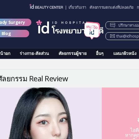
| เกี่ยวกับเรา
ศัลยกรรมตกแต่งที่ปลอดภัย
ก
lady Surgery
ปรึกษาทางอ
d Blog
thai@idhospi
น้าอก
ร่างกาย-สัดส่วน
ศัลยกรรมผู้ชาย
อื่นๆ
แผนกผิวหนัง
วศัลยกรรม Real Review
ไอด
หากคุณ