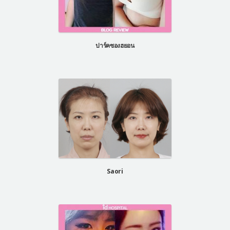
ปาร์คซองฮยอน
Saori