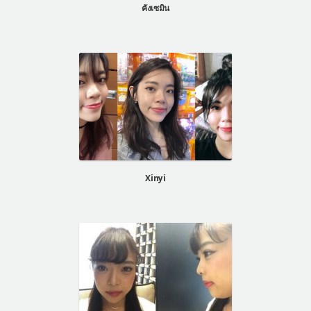
คังเซมิน
Xinyi