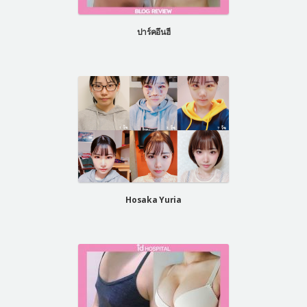
แผนกผิวหนัง
ปาร์คอึนฮี
แผนกศัลยกรรมจุดซ่อนเร้น
เครื่องสำอาง
let-me-in
แนะนำโรงพยาบาลไอดี
ศัลยกรรมอย่างปลอดภัย
ปรึกษาทางออนไลน์
Real Selfie Review
Hosaka Yuria