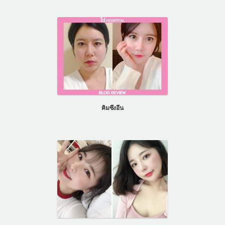
คิมซึงอึน