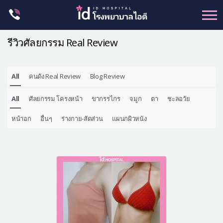
Skip
to
content
รีวิวศัลยกรรม Real Review
All
คนดัง Real Review
Blog Review
ศัลยกรรม โครงหน้า
All
ศัลยกรรม โครงหน้า
ขากรรไกร
จมูก
ตา
ชะลอวัย
ขากรรไกร
จมูก
หน้าอก
อื่นๆ
ร่างกาย-สัดส่วน
แผนกผิวหนัง
ตา
ชะลอวัย
หน้าอก
ร่างกาย-สัดส่วน
ศัลยกรรมผู้ชาย
อื่นๆ