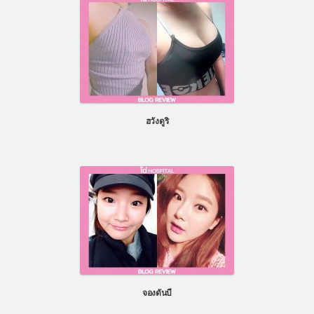
ฮวังดูริ
จองดันบี