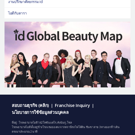
งานปรึกษาศัลยกรรม id
ไอดีกับดารา
สอบถามธุรกิจ (คลิก)
Franchise Inquiry
|
|
นโยบายการใช้ข้อมูลส่วนบุคคล
ที่อยู่ : โรงพยาบาลไอดี 142 โทซันแดโร, คังนัมกู, โซล
โรงพยาบาลไอดี ตั้งอยู่ข้างโรงแรมยองดง จากสถานีรถไฟใต้ดิน ชินซา สาย 3 ทางออกที่ 1 เดิน
ตรงมาประมาณ 2 นาที