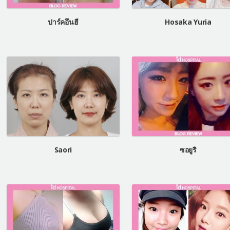
ปาร์คอึนฮี
Hosaka Yuria
Saori
ซอยูริ