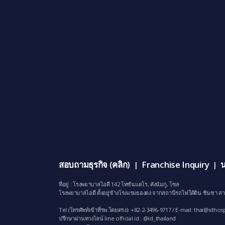
สอบถามธุรกิจ (คลิก)
Franchise Inquiry
น
|
|
ที่อยู่ : โรงพยาบาลไอดี 142 โทซันแดโร, คังนัมกู, โซล
โรงพยาบาลไอดี ตั้งอยู่ข้างโรงแรมยองดง จากสถานีรถไฟใต้ดิน ชินซา สา
Tel (โทรศัพท์เข้าที่รพ.โดยตรง): +82-2-3496-9717 / E-mail:
thai@idhosp
ปรึกษาผ่านทางไลน์ line official id : @id_thailand