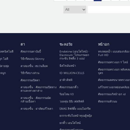
ตา
ชะลอวัย
หน้าอก
เทคนิคไอดี
ศัลยกรรมตาบัมบี้
Endotine (เอนโดไทน์) ∙
ทรงหยดน้ำ แบบส่องกล้อง
Elasticum ‘โปรแกรมยก
Full HD
กระชับ ลิฟติ้ง 3 แบบ’
ูก ไอดี
วิธีกรีดแบบ Skinny
ศัลยกรรมทรวงอก Y ไลน์
ฉีดไขมันหน้า
ลายพุ่ง
ตาสองชั้น: เซเว่นล็อค
ศัลยกรรมทรวงอก หลังคล
ID MILLION-CELLS
บุตร
กจมูก
วิธีกรีดบางส่วน
อาคิวลิฟท์
ศัลยกรรมลดขนาดทรวงอก
ศัลยกรรมเปิดตา
ศัลยกรรมยกคิ้ว
แก้ไขทรวงอกหย่อนคล้อย
ตาสองชั้น : ศัลยกรรมเปิดหาง
ตาและหางตาล่าง
ร้อยไหม V3
ศัลยกรรมแก้หน้าอก id
ตาสองชั้น : ศัลยกรรมมัด
กล้ามเนื้อตา
วอลลุ่ม มินิ เฟสลิฟท์
ศัลยกรรมหัวนม
ตาสองชั้น : ผ่าตัดแก้ไขตา
SMAS ลิฟท์ติ้ง แบบไม่กรีด
ยกกระชับใบหน้าคุณผู้หญิง
ยกคิ้ว เอนโดไทน์
ศัลยกรรมหนังตาบน