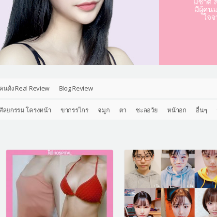
มชาติ ล
มีผู้คน
ใจจ
คนดัง Real Review
Blog Review
ศัลยกรรม โครงหน้า
ขากรรไกร
จมูก
ตา
ชะลอวัย
หน้าอก
อื่นๆ