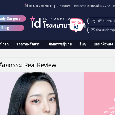
| เกี่ยวกับเรา
ศัลยกรรมตกแต่งที่ปลอดภัย
ก
lady Surgery
ปรึกษาทางอ
d Blog
thai@idhospi
น้าอก
ร่างกาย-สัดส่วน
ศัลยกรรมผู้ชาย
อื่นๆ
แผนกผิวหนัง
วศัลยกรรม Real Review
ไอด
หากคุณ