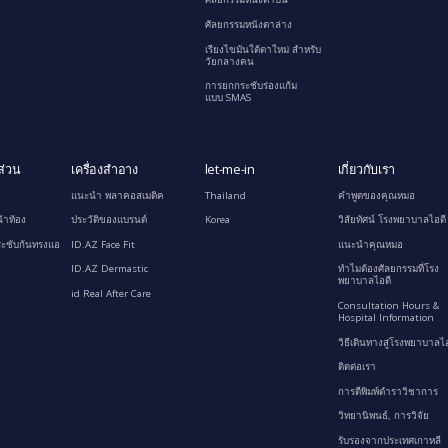
ศัลยกรรมหนังตาล่าง
เรียงไขมันใต้ตาใหม่ สำหรับ
วัยกลางคน
การยกกระชับร่องแก้ม
แบบ SMAS
ส่วน
เครื่องสำอาง
let-me-in
เกี่ยวกับเรา
แนะนำ พลาคอสเมติค
Thailand
คำพูดของคุณหมอ
้าท้อง
ประวัติของแบรนด์
Korea
วิสัยทัศน์ โรงพยาบาลไอดี
ะชับก้นทรงแอ
ID.AZ Face Fit
แนะนำคุณหมอ
ID.AZ Dermastic
ทำไมต้องศัลยกรรมที่โรง
พยาบาลไอดี
id Real After Care
Consultation Hours &
Hospital Information
วิธีเดินทางสู่โรงพยาบาลไอ
ติดต่อเรา
การตีพิมพ์ตำราวิชาการ
วิทยานิพนธ์, การวิจัย
รับรองจากประเทศเกาหลี