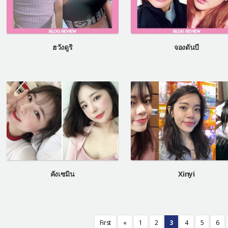
ฮวังดูริ
จองดันบี
คังเซมิน
Xinyi
First
«
1
2
3
4
5
6