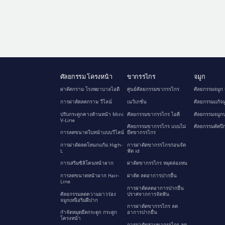
ศัลยกรรม โครงหน้า
ขากรรไกร
จมูก
ผ่าตัดกราม โรงพยาบาลไอดี
ศูนย์ศัลยกรรมขากรรไกร
ศัลยกรรมจมูก 
การผ่าตัดลดกราม วีไลน์
เนวิเกชั่น
ศัลยกรรมแก้จม
ปรับกระดูกคางด้านหน้า Mini
ศัลยกรรมขากรรไกร ไอดี
ศัลยกรรมจมูกป
V-Line
ศัลยกรรมขากรรไกร แบบไม่
ศัลยกรรมตัดปี
การลดขนาดใบหน้าแบบวีไลน์
ยึดขากรรไกร
การผ่าตัดลดโหนกแก้ม High-
การผ่าตัดขากรรไกรก่อนจัด
L
ฟัด id
การเสริมซิลิโคนหน้าผาก
ผ่าตัดขากรรไกร หมุดล่องหน
การลดขนาดหน้าผาก Hair-
ผ่าตัด ลดอาการปากยื่น
Line
การผ่าตัดลดอาการปากยื่น
ศัลยกรรมลดความยาวร่อง
ปราศจากการจัดฟัน
จมูกเหนือริมฝีปาก
การผ่าตัดขากรรไกร ลด
กำจัดหมุดยึดกระดูก กระดูก
อาการปากยื่น
โครงหน้า
การผ่าตัดสามขากรรไกร ลด