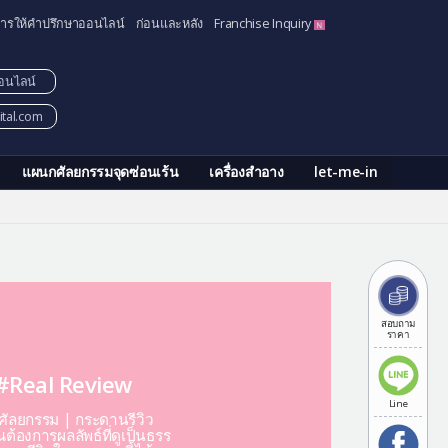
ารให้คำปรึกษาออนไลน์
ก่อนและหลัง
Franchise Inquiry
อนไลน์
tal.com
แผนกศัลยกรรมจุดซ่อนเร้น
เครื่องสำอาง
let-me-in
สอบถาม
ราคา
#Real Review
Line
ีศัลยกรรม | กระดานรีวิว
ต้องการผลลัพธ์ที่ดูเป็นธรร