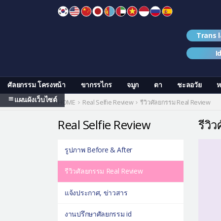
Skip
to
content
Trans 
I
ศัลยกรรม โครงหน้า
ขากรรไกร
จมูก
ตา
ชะลอวัย
ห
แผนผังเว็บไซต์
HOME
Real Selfie Review
รีวิวศัลยกรรม Real Review
Real Selfie Review
รีวิ
รูปภาพ Before & After
รีวิวศัลยกรรม Real Review
แจ้งประกาศ, ข่าวสาร
งานปรึกษาศัลยกรรม id