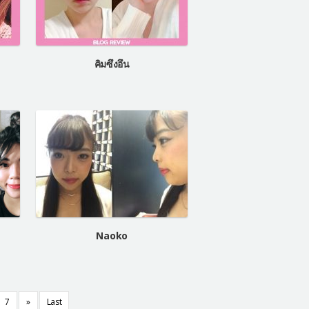
คิมซึงอึน
Naoko
7
»
Last