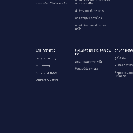
การผ่าตัดแก้ไขโครงหน้า
อาการปากยื่น
ผ่าตัดขากรรไกรล่าง id
กำจัดหมุด ขากรรไกร
การผ่าตัดขากรรไกรงาน
แก้ไข
แผนกผิวหนัง
แผนกศัลยกรรมจุดซ่อน
ร่างกาย-สัด
เร้น
Body slimming
ดูดไขมัน
ศัลยกรรมตกแต่งเลเบีย
Whitening
id ศัลยกรรมหน
ฟิลเลอร์ช่องคลอด
Air ulthermage
ศัลยกรรมยกกร
ปเปิ้ลไอดี
Ulthera Quattro