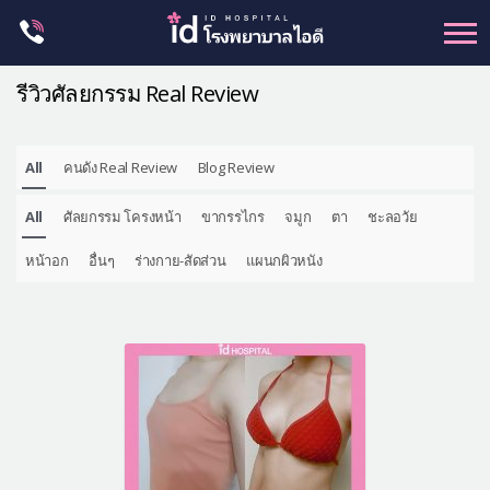
Skip
to
content
รีวิวศัลยกรรม Real Review
All
คนดัง Real Review
Blog Review
ศัลยกรรม โครงหน้า
All
ศัลยกรรม โครงหน้า
ขากรรไกร
จมูก
ตา
ชะลอวัย
ขากรรไกร
จมูก
หน้าอก
อื่นๆ
ร่างกาย-สัดส่วน
แผนกผิวหนัง
ตา
ชะลอวัย
หน้าอก
ร่างกาย-สัดส่วน
ศัลยกรรมผู้ชาย
อื่นๆ