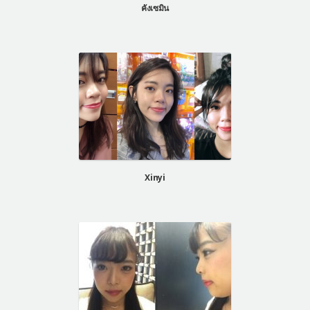
คังเซมิน
Xinyi