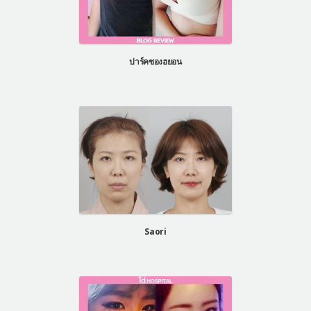
ปาร์คซองฮยอน
Saori