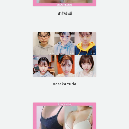
แผนกผิวหนัง
ปาร์คอึนฮี
แผนกศัลยกรรมจุดซ่อนเร้น
เครื่องสำอาง
let-me-in
แนะนำโรงพยาบาลไอดี
ศัลยกรรมอย่างปลอดภัย
ปรึกษาทางออนไลน์
Real Selfie Review
Hosaka Yuria