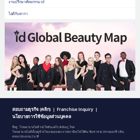
งานปรึกษาศัลยกรรม id
ไอดีกับดารา
สอบถามธุรกิจ (คลิก)
Franchise Inquiry
|
|
นโยบายการใช้ข้อมูลส่วนบุคคล
ที่อยู่ : โรงพยาบาลไอดี 142 โทซันแดโร, คังนัมกู, โซล
โรงพยาบาลไอดี ตั้งอยู่ข้างโรงแรมยองดง จากสถานีรถไฟใต้ดิน ชินซา สาย 3 ทางออกที่ 1 เดิน
ตรงมาประมาณ 2 นาที