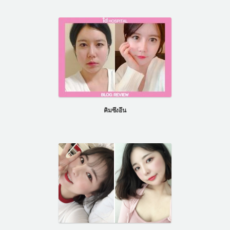
คิมซึงอึน