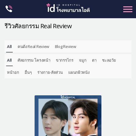
Skip
to
content
รีวิวศัลยกรรม Real Review
All
คนดัง Real Review
Blog Review
ศัลยกรรม โครงหน้า
All
ศัลยกรรม โครงหน้า
ขากรรไกร
จมูก
ตา
ชะลอวัย
ขากรรไกร
จมูก
หน้าอก
อื่นๆ
ร่างกาย-สัดส่วน
แผนกผิวหนัง
ตา
ชะลอวัย
หน้าอก
ร่างกาย-สัดส่วน
ศัลยกรรมผู้ชาย
อื่นๆ