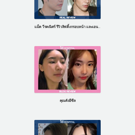
แม็ค วีรคณิศร์ รีวิวลิฟติ้งกรอบหน้า และเอนโดไทน์
คุณคังอีซึล