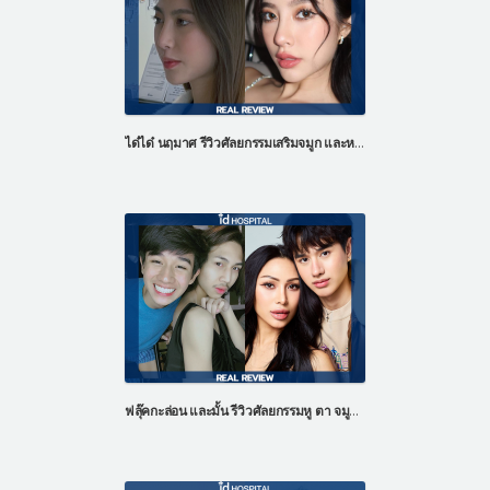
ได๋ได๋ นฤมาศ รีวิวศัลยกรรมเสริมจมูก และหน้าผากด้วยไขมันตัวเอง
ฟลุ๊คกะล่อน และมั้น รีวิวศัลยกรรมหู ตา จมูก และ หน้าอก