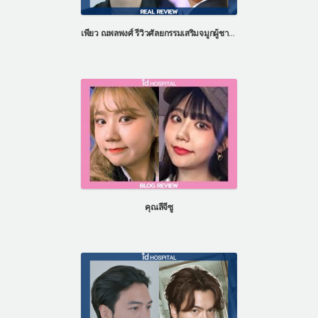
แผนกผิวหนัง
เพียว ณพลพงศ์ รีวิวศัลยกรรมเสริมจมูกผู้ชาย ที่โรงพยาบาลไอดี ประเทศเกาหลี
แผนกศัลยกรรมจุดซ่อนเร้น
เครื่องสำอาง
let-me-in
แนะนำโรงพยาบาลไอดี
ศัลยกรรมอย่างปลอดภัย
ปรึกษาทางออนไลน์
Real Selfie Review
คุณลีจีซู