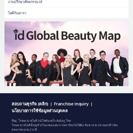
งานปรึกษาศัลยกรรม id
ไอดีกับดารา
สอบถามธุรกิจ (คลิก)
Franchise Inquiry
|
|
นโยบายการใช้ข้อมูลส่วนบุคคล
ที่อยู่ : โรงพยาบาลไอดี 142 โทซันแดโร, คังนัมกู, โซล
โรงพยาบาลไอดี ตั้งอยู่ข้างโรงแรมยองดง จากสถานีรถไฟใต้ดิน ชินซา สาย 3 ทางออกที่ 1 เดิน
ตรงมาประมาณ 2 นาที