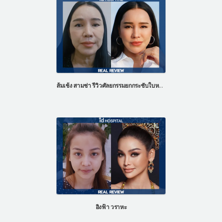
ส้มเช้ง สามช่า รีวิวศัลยกรรมยกกระชับใบหน้า ศัลยกรรมดึงหน้า
อิงฟ้า วราหะ