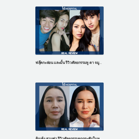
ฟลุ๊คกะล่อน และมั้น รีวิวศัลยกรรมหู ตา จมูก และ หน้าอก
ส้มเช้ง สามช่า รีวิวศัลยกรรมยกกระชับใบหน้า ศัลยกรรมดึงหน้า