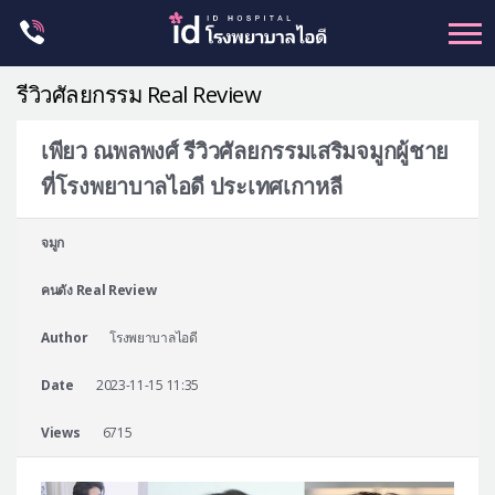
Skip
to
content
รีวิวศัลยกรรม Real Review
เพียว ณพลพงศ์ รีวิวศัลยกรรมเสริมจมูกผู้ชาย
ที่โรงพยาบาลไอดี ประเทศเกาหลี
ศัลยกรรม โครงหน้า
ขากรรไกร
จมูก
จมูก
คนดัง Real Review
ตา
Author
โรงพยาบาลไอดี
ชะลอวัย
หน้าอก
Date
2023-11-15 11:35
ร่างกาย-สัดส่วน
Views
6715
ศัลยกรรมผู้ชาย
อื่นๆ