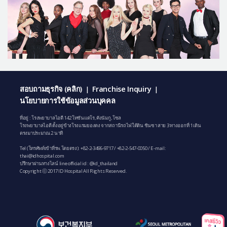
สอบถามธุรกิจ (คลิก)
Franchise Inquiry
|
|
นโยบายการใช้ข้อมูลส่วนบุคคล
ที่อยู่ : โรงพยาบาลไอดี 142 โทซันแดโร, คังนัมกู, โซล
โรงพยาบาลไอดี ตั้งอยู่ข้างโรงแรมยองดง จากสถานีรถไฟใต้ดิน ชินซา สาย 3 ทางออกที่ 1 เดิน
ตรงมาประมาณ 2 นาที
Tel (โทรศัพท์เข้าที่รพ.โดยตรง):
+82-2-3496-9717
/
+82-2-547-0050
/ E-mail:
thai@idhospital.com
ปรึกษาผ่านทางไลน์ line official id : @id_thailand
Copyright ⓒ 2017 ID Hospital All Rights Reserved.