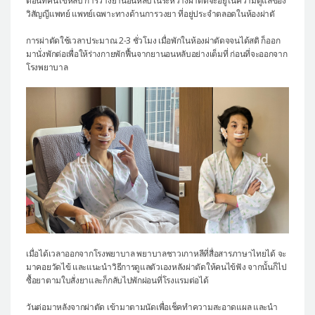
ตอนที่คนไข้หลับ การวางยานอนหลับในระหว่างผ่าตัดจะอยู่ในความดูแลของ
วิสัญญีแพทย์ แพทย์เฉพาะทางด้านการวงยา ที่อยู่ประจำตลอดในห้องผ่าตั
การผ่าตัดใช้เวลาประมาณ 2-3 ชั่วโมง เมื่อพักในห้องผ่าตัดจจนได้สติ ก็ออก
มานั่งพักต่อเพื่อให้ร่างกายพักฟื้นจากยานอนหลับอย่างเต็มที่ ก่อนที่จะออกจาก
โรงพยาบาล
เมื่อได้เวลาออกจากโรงพยาบาล พยาบาลชาวเกาหลีที่สื่อสารภาษาไทยได้ จะ
มาคอยวัดไข้ และแนะนำวิธีการดูแลตัวเองหลังผ่าตัดให้คนไข้ฟัง จากนั้นก็ไป
ซื้อยาตามใบสั่งยาและก็กลับไปพักผ่อนที่โรงแรมต่อได้
วันต่อมาหลังจากผ่าตัด เข้ามาตามนัดเพื่อเช็คทำความสะอาดแผล และนำ