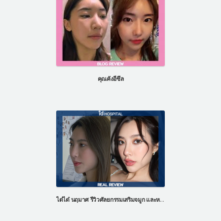
คุณคังอีซึล
ได๋ได๋ นฤมาศ รีวิวศัลยกรรมเสริมจมูก และหน้าผากด้วยไขมันตัวเอง