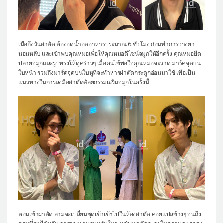
เมื่อถึงวันผ่าตัด ต้องอดน้ำอดอาหารประมาณ 6 ชั่วโมง ก่อนทำการวางยา
นอนหลับ และเข้าพบคุณหมอเพื่อให้คุณหมอดีไซน์จมูกให้อีกครั้ง คุณหมอยืด
ปลายจมูกและรูปทรงให้ดูคร่าวๆ เมื่อคนไข้พอใจคุณหมอจะวาด มาร์คจุดบน
ใบหน้า รวมถึงมาร์ดจุดบนใบหูที่จะทำหารผ่าตัดกระดูกอ่อนมาใช้ เพื่อเป็น
แนวทางในการลงมือผ่าตัดศัลยกรรมเสริมจมูกในครั้งนี้
ตอนเข้าผ่าตัด ล่ามจะเปลี่ยนชุดเข้าเข้าไปในห้องผ่าตัด คอยแปลข้างๆ จนถึง