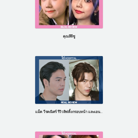
คุณลีจีซู
แม็ค วีรคณิศร์ รีวิวลิฟติ้งกรอบหน้า และเอนโดไทน์