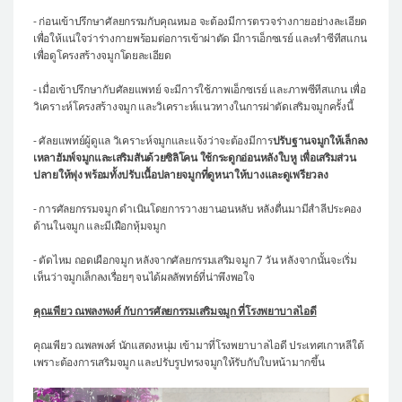
- ก่อนเข้าปรึกษาศัลยกรรมกับคุณหมอ จะต้องมีการตรวจร่างกายอย่างละเอียด
เพื่อให้แน่ใจว่าร่างกายพร้อมต่อการเข้าผ่าตัด มีการเอ็กซเรย์ และทำซีทีสแกน
เพื่อดูโครงสร้างจมูกโดยละเอียด
- เมื่อเข้าปรึกษากับศัลยแพทย์ จะมีการใช้ภาพเอ็กซเรย์ และภาพซีทีสแกน เพื่อ
วิเคราะห์โครงสร้างจมูก และวิเคราะห์แนวทางในการผ่าตัดเสริมจมูกครั้งนี้
- ศัลยแพทย์ผู้ดูแล วิเคราะห์จมูกและแจ้งว่าจะต้องมีการ
ปรับฐานจมูกให้เล็กลง
เหลาฮัมพ์จมูกและเสริมสันด้วยซิลิโคน ใช้กระดูกอ่อนหลังใบหู เพื่อเสริมส่วน
ปลายให้พุ่ง พร้อมทั้งปรับเนื้อปลายจมูกที่ดูหนาให้บางและดูเพรียวลง
- การศัลยกรรมจมูก ดำเนินโดยการวางยานอนหลับ หลังตื่นมามีสำลีประคอง
ด้านในจมูก และมีเฝือกหุ้มจมูก
- ตัดไหม ถอดเผือกจมูก หลังจากศัลยกรรมเสริมจมูก 7 วัน หลังจากนั้นจะเริ่ม
เห็นว่าจมูกเล็กลงเรื่อยๆ จนได้ผลลัพทธ์ที่น่าพึงพอใจ
คุณเพียว ณพลงพงศ์ กับการศัลยกรรมเสริมจมูก ที่โรงพยาบาลไอดี
คุณเพียว ณพลพงศ์ นักแสดงหนุ่ม เข้ามาที่โรงพยาบาลไอดี ประเทศเกาหลีใต้
เพราะต้องการเสริมจมูก และปรับรูปทรงจมูกให้รับกับใบหน้ามากขึ้น