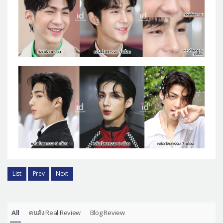
List
Prev
Next
All
คนดัง Real Review
Blog Review