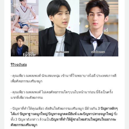
แผนกผิวหนัง
แผนกศัลยกรรมจุดซ่อนเร้น
เครื่องสำอาง
let-me-in
แนะนำโรงพยาบาลไอดี
ศัลยกรรมอย่างปลอดภัย
รีวิวฉบับย่อ
ปรึกษาทางออนไลน์
- คุณเพียว ณพลงพงศ์ นักแสดงหนุ่ม เข้ามาที่โรงพยาบาลไอดี ประเทศเกาหลี
Real Selfie Review
เพื่อศัลยกรรมเสริมจมูก
- คุณเพียว ณพลงพงศ์ ไม่เคยศัลยกรรมใดๆ บนใบหน้ามาก่อน นี่จึงเป็นครั้ง
แรกที่เพียวจะศัลยกรรม
- ปัญหาที่ทำให้คุณเพียว ตัดสินใจศัลยกรรมเสริมจมูก มีด้วยกัน
3
ปัญหาหลักๆ
ได้แก่ ปัญหาฐานจมูกใหญ่ ปัญหาจมูกคดมีฮัมพ์ และปัญหาปลายจมูกใหญ่
ซึ่ง
ทั้ง 3 ปัญหาดังกล่าว ล้วนเป็น
ปัญหาที่ทำให้ผู้ชายไทยส่วนใหญ่สนใจอยากจะ
ศัลยกรรมเสริมจมูก