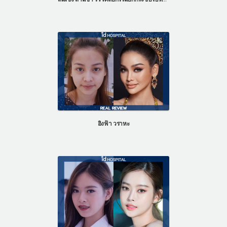
อิงฟ้า วราหะ