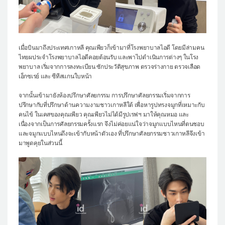
เมื่อบินมาถึงประเทศเกาหลี คุณเพียวก็เข้ามาที่โรงพยาบาลไอดี โดยมีล่ามคน
ไทยผประจำโรงพยาบาลไอดีคอยต้อนรับ และพาไปดำเนินการต่างๆ ในโรง
พยาบาล เริ่มจากการลงทะเบียน ซักประวัติสุขภาพ ตรวจร่างกาย ตรวจเลือด
เอ็กซเรย์ และ ซีทีสแกนใบหน้า
จากนั้นเข้ามายังห้องปรึกษาศัลยกรรม การปรึกษาศัลยกรรมเริ่มจากการ
ปรึกษากับที่ปรึกษาด้านความงามชาวเกาหลีใต้ เพื่อหารูปทรงจมูกที่เหมาะกับ
คนไข้ ในเคสของคุณเพียว คุณเพียวไม่ได้มีรูปเรฟฯ มาให้คุณหมอ และ
เนื่องจากเป็นการศัลยกรรมครั้งแรก จึงไม่ค่อยแน่ใจว่าจมูกแบบไหนที่ตนชอบ
และจมูกแบบไหนถึงจะเข้ากับหน้าตัวเอง ที่ปรึกษาศัลยกรรมชาวเกาหลีจึงเข้า
มาพูดคุยในส่วนนี้