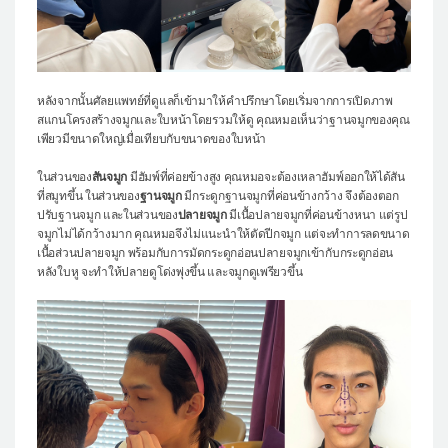
หลังจากนั้นศัลยแพทย์ที่ดูแลก็เข้ามาให้คำปรึกษาโดยเริ่มจากการเปิดภาพ
สแกนโครงสร้างจมูกและใบหน้าโดยรวมให้ดู คุณหมอเห็นว่าฐานจมูกของคุณ
เพียวมีขนาดใหญ่เมื่อเทียบกับขนาดของใบหน้า
ในส่วนของ
สันจมูก
มีฮัมพ์ที่ค่อยข้างสูง คุณหมอจะต้องเหลาฮัมพ์ออกให้ได้สัน
ที่สมูทขึ้น ในส่วนของ
ฐานจมูก
มีกระดูกฐานจมูกที่ค่อนข้างกว้าง จึงต้องตอก
ปรับฐานจมูก และในส่วนของ
ปลายจมูก
มีเนื้อปลายจมูกที่ค่อนข้างหนา แต่รูป
จมูกไม่ได้กว้างมาก คุณหมอจึงไม่แนะนำให้ตัดปีกจมูก แต่จะทำการลดขนาด
เนื้อส่วนปลายจมูก พร้อมกับการมัดกระดูกอ่อนปลายจมูกเข้ากับกระดูกอ่อน
หลังใบหู จะทำให้ปลายดูโด่งพุ่งขึ้น และจมูกดูเพรียวขึ้น