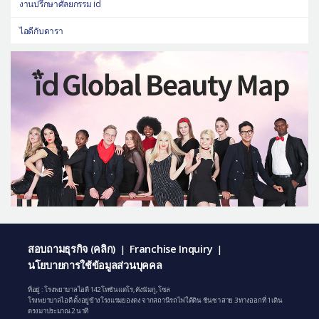
งานปรึกษาศัลยกรรม id
ไอดีกับดารา
สอบถามธุรกิจ (คลิก)
Franchise Inquiry
|
|
นโยบายการใช้ข้อมูลส่วนบุคคล
ที่อยู่ : โรงพยาบาลไอดี 142 โทซันแดโร, คังนัมกู, โซล
โรงพยาบาลไอดี ตั้งอยู่ข้างโรงแรมยองดง จากสถานีรถไฟใต้ดิน ชินซา สาย 3 ทางออกที่ 1 เดิน
ตรงมาประมาณ 2 นาที