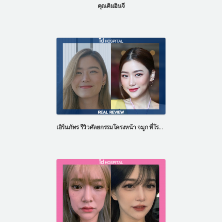
คุณคิมอินจี
เอิร์นภัทร รีวิวศัลยกรรมโครงหน้า จมูก ที่โรงพยาบาลไอดี ประเทศเกาหลี