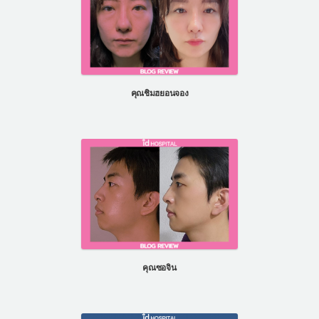
คุณชิมฮยอนจอง
คุณซอจิน