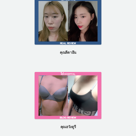
คุณลีดาอึน
คุณฮวังดูรี