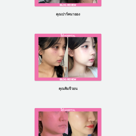
แผนกผิวหนัง
คุณปาร์คนายอง
แผนกศัลยกรรมจุดซ่อนเร้น
เครื่องสำอาง
let-me-in
แนะนำโรงพยาบาลไอดี
ศัลยกรรมอย่างปลอดภัย
ปรึกษาทางออนไลน์
Real Selfie Review
คุณคิมจีวอน