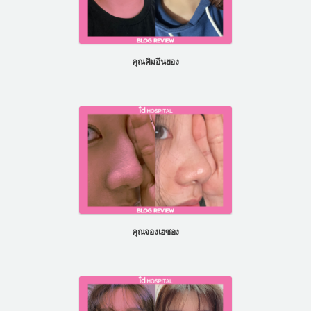
คุณคิมอึนยอง
คุณจองเฮซอง