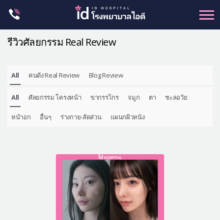
Skip
to
content
รีวิวศัลยกรรม Real Review
All
คนดัง Real Review
Blog Review
ศัลยกรรม โครงหน้า
All
ศัลยกรรม โครงหน้า
ขากรรไกร
จมูก
ตา
ชะลอวัย
ขากรรไกร
จมูก
หน้าอก
อื่นๆ
ร่างกาย-สัดส่วน
แผนกผิวหนัง
ตา
ชะลอวัย
หน้าอก
ร่างกาย-สัดส่วน
ศัลยกรรมผู้ชาย
อื่นๆ